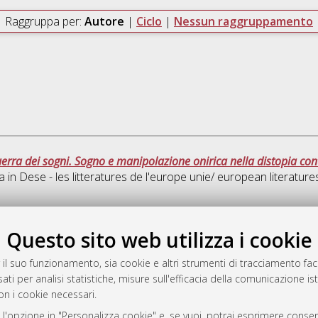
Raggruppa per:
Autore
|
Ciclo
|
Nessun raggruppamento
guerra dei sogni. Sogno e manipolazione onirica nella distopia c
a in
Dese - les litteratures de l'europe unie/ european literatures
Ques
Questo sito web utilizza i cookie
 il suo funzionamento, sia cookie e altri strumenti di tracciamento faco
rato
ati per analisi statistiche, misure sull'efficacia della comunicazione is
-7946
on i cookie necessari.
mplementato e gestito da
AlmaDL
 l'opzione in "Personalizza cookie" e, se vuoi, potrai esprimere consens