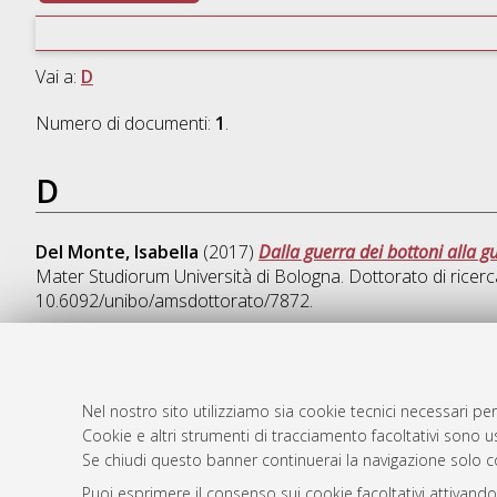
Vai a:
D
Numero di documenti:
1
.
D
Del Monte, Isabella
(2017)
Dalla guerra dei bottoni alla 
Mater Studiorum Università di Bologna. Dottorato di ricerc
10.6092/unibo/amsdottorato/7872.
Nel nostro sito utilizziamo sia cookie tecnici necessari per
AMS Dotto
Atom
Cookie e altri strumenti di tracciamento facoltativi sono us
ISSN: 2038
Se chiudi questo banner continuerai la navigazione solo c
Rss 1.0
Servizio i
Puoi esprimere il consenso sui cookie facoltativi attivando