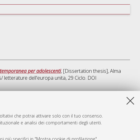
ontemporanea per adolescenti
, [Dissertation thesis], Alma
/ letterature dell'europa unita
, 29 Ciclo. DOI
ta lista e' stata generata il
Sat Aug 8 20:31:49 2026 CEST
.
ltativi che potrai attivare solo con il tuo consenso.
tituzionale e analisi dei comportamenti degli utenti.
i più specifici in "Mostra cookie di profilazione".