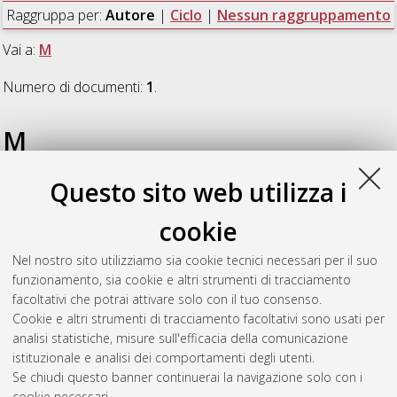
Raggruppa per:
Autore
|
Ciclo
|
Nessun raggruppamento
Vai a:
M
Numero di documenti:
1
.
M
Questo sito web utilizza i
Mansueto, Claudia
(2013)
Il rapporto madre-figlia nelle
letterature femminili maghrebine (1980-2010)
, [Dissertation
cookie
thesis], Alma Mater Studiorum Università di Bologna.
Dottorato di ricerca in
Letterature moderne, comparate e
Nel nostro sito utilizziamo sia cookie tecnici necessari per il suo
postcoloniali: indirizzo "Letterature di lingua francese"
, 25
funzionamento, sia cookie e altri strumenti di tracciamento
Ciclo. DOI 10.6092/unibo/amsdottorato/5262.
facoltativi che potrai attivare solo con il tuo consenso.
Cookie e altri strumenti di tracciamento facoltativi sono usati per
Questa lista e' stata generata il
Thu Aug 6 20:30:43 2026
analisi statistiche, misure sull'efficacia della comunicazione
CEST
.
istituzionale e analisi dei comportamenti degli utenti.
Se chiudi questo banner continuerai la navigazione solo con i
cookie necessari.