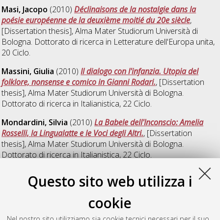
Masi, Jacopo
(2010)
Déclinaisons de la nostalgie dans la
poésie européenne de la deuxième moitié du 20e siècle
,
[Dissertation thesis], Alma Mater Studiorum Università di
Bologna. Dottorato di ricerca in
Letterature dell'Europa unita
,
20 Ciclo.
Massini, Giulia
(2010)
Il dialogo con l'infanzia. Utopia del
folklore, nonsense e comico in Gianni Rodari.
, [Dissertation
thesis], Alma Mater Studiorum Università di Bologna.
Dottorato di ricerca in
Italianistica
, 22 Ciclo.
Mondardini, Silvia
(2010)
La Babele dell'Inconscio: Amelia
Rosselli, la Lingualatte e le Voci degli Altri.
, [Dissertation
thesis], Alma Mater Studiorum Università di Bologna.
Dottorato di ricerca in
Italianistica
, 22 Ciclo.
Questo sito web utilizza i
V
cookie
Vignali, Elisa
(2010)
L' "opera mondo" di Paolo Volponi fra
Nel nostro sito utilizziamo sia cookie tecnici necessari per il suo