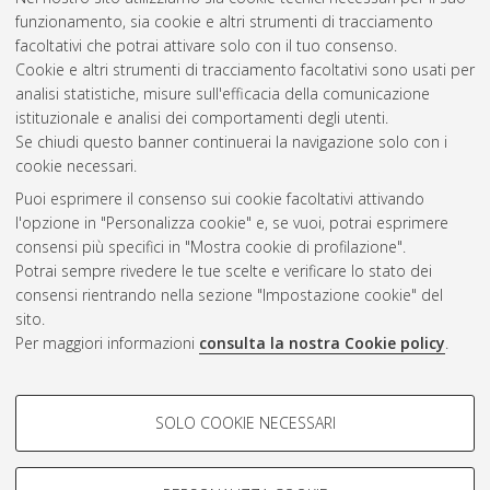
satira e morale
, [Dissertation thesis], Alma Mater Studiorum
funzionamento, sia cookie e altri strumenti di tracciamento
Università di Bologna. Dottorato di ricerca in
Italianistica
, 22
facoltativi che potrai attivare solo con il tuo consenso.
Ciclo.
Cookie e altri strumenti di tracciamento facoltativi sono usati per
analisi statistiche, misure sull'efficacia della comunicazione
Questa lista e' stata generata il
Fri Aug 7 20:33:01 2026 CEST
.
istituzionale e analisi dei comportamenti degli utenti.
Se chiudi questo banner continuerai la navigazione solo con i
cookie necessari.
Atom
Puoi esprimere il consenso sui cookie facoltativi attivando
Rss 1.0
l'opzione in "Personalizza cookie" e, se vuoi, potrai esprimere
consensi più specifici in "Mostra cookie di profilazione".
Rss 2.0
Potrai sempre rivedere le tue scelte e verificare lo stato dei
consensi rientrando nella sezione "Impostazione cookie" del
AMS Dottorato
sito.
Per maggiori informazioni
consulta la nostra Cookie policy
.
ISSN: 2038-7946
Servizio implementato e gestito da
AlmaDL
Impostazioni Cookie
COOKIE DI PROFILAZIONE -
SOLO COOKIE NECESSARI
Informativa sulla privacy
FACOLTATIVI
Condizioni d’uso del sito
Si tratta di cookie utilizzati per analizzare le caratteristiche della