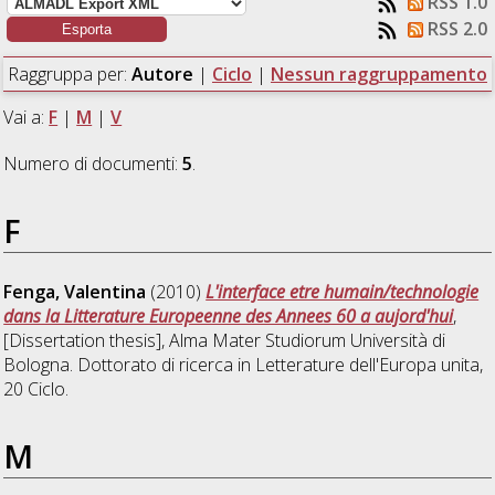
RSS 1.0
RSS 2.0
Raggruppa per:
Autore
|
Ciclo
|
Nessun raggruppamento
Vai a:
F
|
M
|
V
Numero di documenti:
5
.
F
Fenga, Valentina
(2010)
L'interface etre humain/technologie
dans la Litterature Europeenne des Annees 60 a aujord'hui
,
[Dissertation thesis], Alma Mater Studiorum Università di
Bologna. Dottorato di ricerca in
Letterature dell'Europa unita
,
20 Ciclo.
M