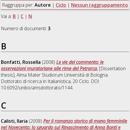
Raggruppa per:
Autore
|
Ciclo
|
Nessun raggruppamento
Vai a:
B
|
C
|
N
Numero di documenti:
3
.
B
Bonfatti, Rossella
(2008)
Le vie del commento: le
osservazioni muratoriane alle rime del Petrarca
, [Dissertation
thesis], Alma Mater Studiorum Università di Bologna.
Dottorato di ricerca in
Italianistica
, 20 Ciclo. DOI
10.6092/unibo/amsdottorato/1144.
C
Calisti, Ilaria
(2008)
Per il romanzo storico di mano femminile
nel Novecento: lo sguardo sul Rinascimento di Anna Banti e