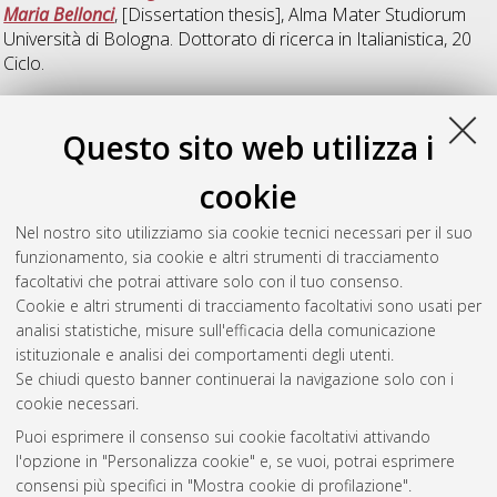
Maria Bellonci
, [Dissertation thesis], Alma Mater Studiorum
Università di Bologna. Dottorato di ricerca in
Italianistica
, 20
Ciclo.
N
Questo sito web utilizza i
cookie
Nerozzi, Giacomo
(2008)
Giosue Carducci consigliere
comunale: ulteriori indagini
, [Dissertation thesis], Alma Mater
Nel nostro sito utilizziamo sia cookie tecnici necessari per il suo
Studiorum Università di Bologna. Dottorato di ricerca in
funzionamento, sia cookie e altri strumenti di tracciamento
Italianistica
, 19 Ciclo. DOI 10.6092/unibo/amsdottorato/873.
facoltativi che potrai attivare solo con il tuo consenso.
Cookie e altri strumenti di tracciamento facoltativi sono usati per
Questa lista e' stata generata il
Sat Aug 8 20:32:32 2026
analisi statistiche, misure sull'efficacia della comunicazione
CEST
.
istituzionale e analisi dei comportamenti degli utenti.
Se chiudi questo banner continuerai la navigazione solo con i
cookie necessari.
Atom
Puoi esprimere il consenso sui cookie facoltativi attivando
Rss 1.0
l'opzione in "Personalizza cookie" e, se vuoi, potrai esprimere
consensi più specifici in "Mostra cookie di profilazione".
Rss 2.0