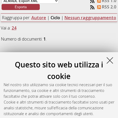
RSS 1.0
RSS 2.0
Raggruppa per:
Autore
|
Ciclo
|
Nessun raggruppamento
Vai a:
24
Numero di documenti:
1
.
24
Questo sito web utilizza i
Barilli, Chiara
(2012)
Lexis paidike. L'infanzia in Origene
,
cookie
[Dissertation thesis], Alma Mater Studiorum Università di
Bologna. Dottorato di ricerca in
Storia: indirizzo "Studi religiosi:
Nel nostro sito utilizziamo sia cookie tecnici necessari per il suo
scienze sociali e studi storici delle religioni"
, 24 Ciclo. DOI
funzionamento, sia cookie e altri strumenti di tracciamento
10.6092/unibo/amsdottorato/4644.
facoltativi che potrai attivare solo con il tuo consenso.
Cookie e altri strumenti di tracciamento facoltativi sono usati per
Questa lista e' stata generata il
Sat Aug 8 20:33:44 2026
analisi statistiche, misure sull'efficacia della comunicazione
CEST
.
istituzionale e analisi dei comportamenti degli utenti.