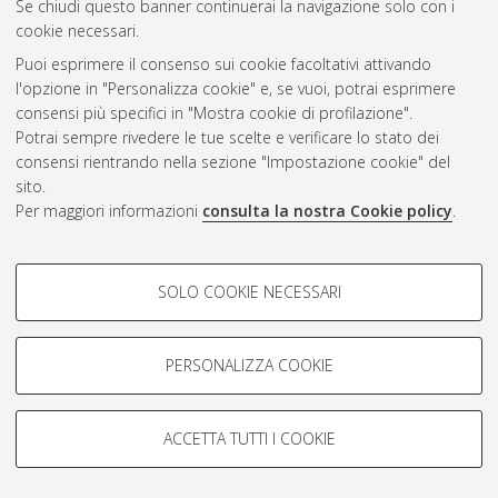
Se chiudi questo banner continuerai la navigazione solo con i
cookie necessari.
Atom
Puoi esprimere il consenso sui cookie facoltativi attivando
Rss 1.0
l'opzione in "Personalizza cookie" e, se vuoi, potrai esprimere
consensi più specifici in "Mostra cookie di profilazione".
Rss 2.0
Potrai sempre rivedere le tue scelte e verificare lo stato dei
consensi rientrando nella sezione "Impostazione cookie" del
sito.
AMS Dottorato
Per maggiori informazioni
consulta la nostra Cookie policy
.
ISSN: 2038-7946
Servizio implementato e gestito da
AlmaDL
COOKIE DI PROFILAZIONE -
Impostazioni Cookie
SOLO COOKIE NECESSARI
Informativa sulla privacy
FACOLTATIVI
Condizioni d’uso del sito
Si tratta di cookie utilizzati per analizzare le caratteristiche della
navigazione degli utenti, creare profili in base al loro comportamento
PERSONALIZZA COOKIE
sul sito, per analisi di marketing.
Mostra cookie di profilazione
ACCETTA TUTTI I COOKIE
Google/Youtube Video
© ALMA MATER STUDIORUM - Università di Bologna, 2007-2026.
COOKIE TECNICI - NECESSARI
Facebook