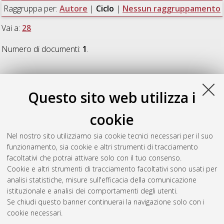
Raggruppa per:
Autore
|
Ciclo
|
Nessun raggruppamento
Vai a:
28
Numero di documenti:
1
.
28
Questo sito web utilizza i
Ravera, Alessandra
(2017)
Papiri geografici greci: per una
cookie
silloge ragionata
, [Dissertation thesis], Alma Mater Studiorum
Università di Bologna. Dottorato di ricerca in
Culture letterarie,
Nel nostro sito utilizziamo sia cookie tecnici necessari per il suo
filologiche, storiche
, 28 Ciclo. DOI
funzionamento, sia cookie e altri strumenti di tracciamento
10.6092/unibo/amsdottorato/7846.
facoltativi che potrai attivare solo con il tuo consenso.
Cookie e altri strumenti di tracciamento facoltativi sono usati per
Questa lista e' stata generata il
Sat Aug 8 20:34:30 2026
analisi statistiche, misure sull'efficacia della comunicazione
CEST
.
istituzionale e analisi dei comportamenti degli utenti.
Se chiudi questo banner continuerai la navigazione solo con i
cookie necessari.
Atom