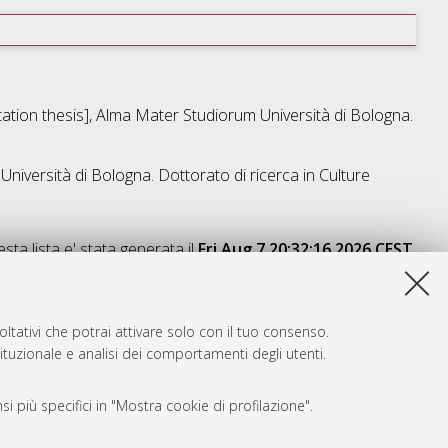
rtation thesis], Alma Mater Studiorum Università di Bologna.
Università di Bologna. Dottorato di ricerca in
Culture
sta lista e' stata generata il
Fri Aug 7 20:32:16 2026 CEST
.
ltativi che potrai attivare solo con il tuo consenso.
tituzionale e analisi dei comportamenti degli utenti.
i più specifici in "Mostra cookie di profilazione".