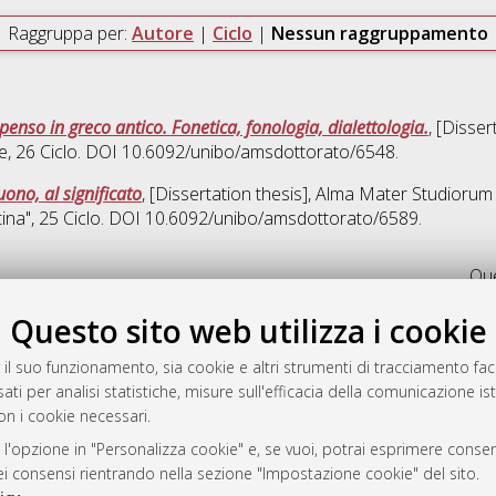
Raggruppa per:
Autore
|
Ciclo
|
Nessun raggruppamento
enso in greco antico. Fonetica, fonologia, dialettologia.
, [Disse
he
, 26 Ciclo. DOI 10.6092/unibo/amsdottorato/6548.
uono, al significato
, [Dissertation thesis], Alma Mater Studiorum 
tina"
, 25 Ciclo. DOI 10.6092/unibo/amsdottorato/6589.
Que
Questo sito web utilizza i cookie
rato
-7946
 il suo funzionamento, sia cookie e altri strumenti di tracciamento faco
mplementato e gestito da
AlmaDL
ati per analisi statistiche, misure sull'efficacia della comunicazione is
on i cookie necessari.
ni Cookie
 sulla privacy
 l'opzione in "Personalizza cookie" e, se vuoi, potrai esprimere consens
d’uso del sito
dei consensi rientrando nella sezione "Impostazione cookie" del sito.