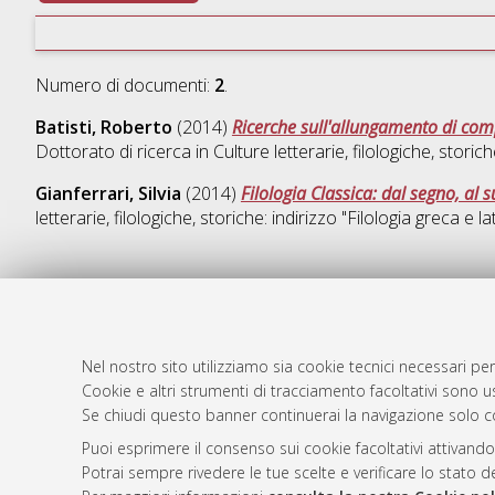
Numero di documenti:
2
.
Batisti, Roberto
(2014)
Ricerche sull'allungamento di comp
Dottorato di ricerca in
Culture letterarie, filologiche, storic
Gianferrari, Silvia
(2014)
Filologia Classica: dal segno, al s
letterarie, filologiche, storiche: indirizzo "Filologia greca e la
AMS Dotto
Atom
ISSN: 2038
Nel nostro sito utilizziamo sia cookie tecnici necessari per
Rss 1.0
Servizio i
Cookie e altri strumenti di tracciamento facoltativi sono us
Se chiudi questo banner continuerai la navigazione solo c
Rss 2.0
Impostazio
Informativa
Puoi esprimere il consenso sui cookie facoltativi attivando
Condizioni 
Potrai sempre rivedere le tue scelte e verificare lo stato 