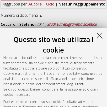
Raggruppa per:
Autore
|
Ciclo
|
Nessun raggruppamento
Numero di documenti:
2
.
Ceccaroli, Stefano
(2011)
Studi sull'epigramma scoptico
greco
, [Dissertation thesis], Alma Mater Studiorum Università
di Bologna. Dottorato di ricerca in
Filologia greca e latina
, 23
Questo sito web utilizza i
Ciclo. DOI 10.6092/unibo/amsdottorato/4015.
cookie
Pierini, Rachele
(2011)
Ricerche sulla desinenza del genitivo
singolare tematico in Lineare B
, [Dissertation thesis], Alma
Nel nostro sito utilizziamo sia cookie tecnici necessari per il suo
Mater Studiorum Università di Bologna. Dottorato di ricerca in
funzionamento, sia cookie e altri strumenti di tracciamento
Filologia greca e latina
, 23 Ciclo. DOI
facoltativi che potrai attivare solo con il tuo consenso.
10.6092/unibo/amsdottorato/4226.
Cookie e altri strumenti di tracciamento facoltativi sono usati per
analisi statistiche, misure sull'efficacia della comunicazione
Questa lista e' stata generata il
Fri Aug 7 20:32:16 2026 CEST
.
istituzionale e analisi dei comportamenti degli utenti.
Se chiudi questo banner continuerai la navigazione solo con i
cookie necessari.
Atom
Puoi esprimere il consenso sui cookie facoltativi attivando
Rss 1.0
l'opzione in "Personalizza cookie" e, se vuoi, potrai esprimere