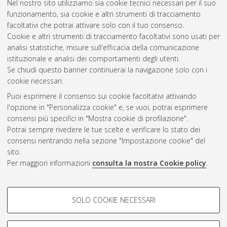
Nel nostro sito utilizziamo sia cookie tecnici necessari per il suo
ricerca in
Cinema, musica e teatro
, 26 Ciclo. DOI
funzionamento, sia cookie e altri strumenti di tracciamento
10.6092/unibo/amsdottorato/6384.
facoltativi che potrai attivare solo con il tuo consenso.
Cookie e altri strumenti di tracciamento facoltativi sono usati per
Questa lista e' stata generata il
Sat Aug 8 20:35:37 2026
analisi statistiche, misure sull'efficacia della comunicazione
CEST
.
istituzionale e analisi dei comportamenti degli utenti.
Se chiudi questo banner continuerai la navigazione solo con i
cookie necessari.
Atom
Puoi esprimere il consenso sui cookie facoltativi attivando
Rss 1.0
l'opzione in "Personalizza cookie" e, se vuoi, potrai esprimere
consensi più specifici in "Mostra cookie di profilazione".
Rss 2.0
Potrai sempre rivedere le tue scelte e verificare lo stato dei
consensi rientrando nella sezione "Impostazione cookie" del
sito.
AMS Dottorato
Per maggiori informazioni
consulta la nostra Cookie policy
.
ISSN: 2038-7946
Servizio implementato e gestito da
AlmaDL
Impostazioni Cookie
COOKIE DI PROFILAZIONE -
SOLO COOKIE NECESSARI
Informativa sulla privacy
FACOLTATIVI
Condizioni d’uso del sito
Si tratta di cookie utilizzati per analizzare le caratteristiche della