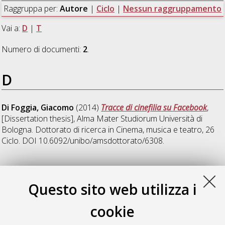
Raggruppa per:
Autore
|
Ciclo
|
Nessun raggruppamento
Vai a:
D
|
T
Numero di documenti:
2
.
D
Di Foggia, Giacomo
(2014)
Tracce di cinefilia su Facebook
,
[Dissertation thesis], Alma Mater Studiorum Università di
Bologna. Dottorato di ricerca in
Cinema, musica e teatro
, 26
Ciclo. DOI 10.6092/unibo/amsdottorato/6308.
T
Questo sito web utilizza i
Tralli, Lucia
(2014)
Vidding Grrls. Pratiche di remix audiovisivo
cookie
nella cultura digitale contemporanea
, [Dissertation thesis],
Alma Mater Studiorum Università di Bologna. Dottorato di