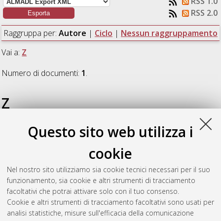
RSS 1.0
RSS 2.0
Raggruppa per:
Autore
|
Ciclo
|
Nessun raggruppamento
Vai a:
Z
Numero di documenti:
1
.
Z
Questo sito web utilizza i
Zhou, Xin
(2022)
Confronto dei metodi di conservazione della
carta fra Italia e Cina : indagini scientifiche e tecniche di
cookie
restauro per il materiale cartaceo
, [Dissertation thesis], Alma
Mater Studiorum Università di Bologna. Dottorato di ricerca in
Nel nostro sito utilizziamo sia cookie tecnici necessari per il suo
Beni culturali e ambientali
, 34 Ciclo. DOI
funzionamento, sia cookie e altri strumenti di tracciamento
10.48676/unibo/amsdottorato/10051.
facoltativi che potrai attivare solo con il tuo consenso.
Cookie e altri strumenti di tracciamento facoltativi sono usati per
Questa lista e' stata generata il
Sat Aug 8 20:34:08 2026
analisi statistiche, misure sull'efficacia della comunicazione
CEST
.