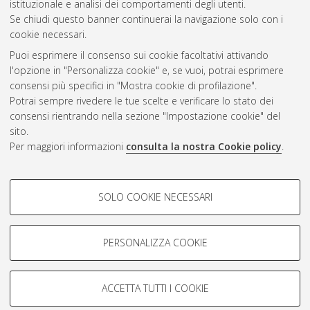
istituzionale e analisi dei comportamenti degli utenti.
Se chiudi questo banner continuerai la navigazione solo con i
cookie necessari.
Atom
Puoi esprimere il consenso sui cookie facoltativi attivando
Rss 1.0
l'opzione in "Personalizza cookie" e, se vuoi, potrai esprimere
consensi più specifici in "Mostra cookie di profilazione".
Rss 2.0
Potrai sempre rivedere le tue scelte e verificare lo stato dei
consensi rientrando nella sezione "Impostazione cookie" del
sito.
AMS Dottorato
Per maggiori informazioni
consulta la nostra Cookie policy
.
ISSN: 2038-7946
Servizio implementato e gestito da
AlmaDL
COOKIE DI PROFILAZIONE -
Impostazioni Cookie
SOLO COOKIE NECESSARI
Informativa sulla privacy
FACOLTATIVI
Condizioni d’uso del sito
Si tratta di cookie utilizzati per analizzare le caratteristiche della
navigazione degli utenti, creare profili in base al loro comportamento
PERSONALIZZA COOKIE
sul sito, per analisi di marketing.
Mostra cookie di profilazione
ACCETTA TUTTI I COOKIE
Google/Youtube Video
© ALMA MATER STUDIORUM - Università di Bologna, 2007-2026.
COOKIE TECNICI - NECESSARI