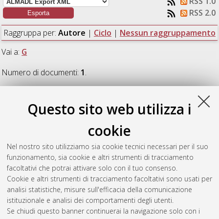
RSS 1.0
RSS 2.0
Raggruppa per:
Autore
|
Ciclo
|
Nessun raggruppamento
Vai a:
G
Numero di documenti:
1
.
G
Questo sito web utilizza i
cookie
Giuliani, Erika
(2008)
L'illustrazione scientifica nel XVII secolo.
Forme e colori alla ricerca del vero
, [Dissertation thesis], Alma
Nel nostro sito utilizziamo sia cookie tecnici necessari per il suo
Mater Studiorum Università di Bologna. Dottorato di ricerca in
funzionamento, sia cookie e altri strumenti di tracciamento
Storia dell'arte
, 20 Ciclo.
facoltativi che potrai attivare solo con il tuo consenso.
Cookie e altri strumenti di tracciamento facoltativi sono usati per
Questa lista e' stata generata il
Mon Aug 10 20:33:51 2026
analisi statistiche, misure sull'efficacia della comunicazione
CEST
.
istituzionale e analisi dei comportamenti degli utenti.
Se chiudi questo banner continuerai la navigazione solo con i