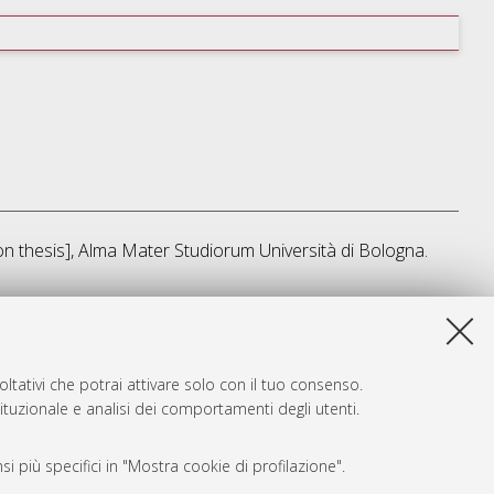
ion thesis], Alma Mater Studiorum Università di Bologna.
a lista e' stata generata il
Thu Aug 6 20:35:21 2026 CEST
.
ltativi che potrai attivare solo con il tuo consenso.
tituzionale e analisi dei comportamenti degli utenti.
i più specifici in "Mostra cookie di profilazione".