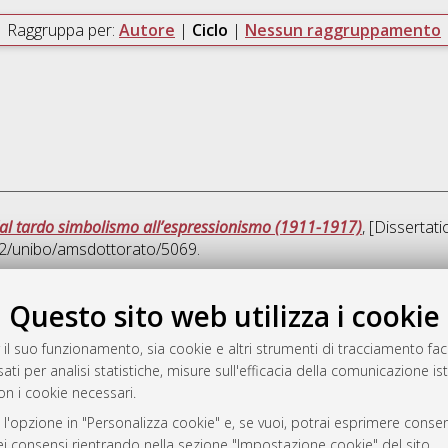
Raggruppa per:
Autore
|
Ciclo
|
Nessun raggruppamento
a dal tardo simbolismo all’espressionismo (1911-1917)
, [Dissertat
092/unibo/amsdottorato/5069.
Quest
Questo sito web utilizza i cookie
 il suo funzionamento, sia cookie e altri strumenti di tracciamento faco
rato
ati per analisi statistiche, misure sull'efficacia della comunicazione is
-7946
on i cookie necessari.
mplementato e gestito da
AlmaDL
 l'opzione in "Personalizza cookie" e, se vuoi, potrai esprimere consens
ni Cookie
dei consensi rientrando nella sezione "Impostazione cookie" del sito.