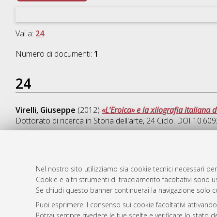
Vai a:
24
Numero di documenti:
1
.
24
Virelli, Giuseppe
(2012)
«L’Eroica» e la xilografia italian
Dottorato di ricerca in
Storia dell'arte
, 24 Ciclo. DOI 10.6
Nel nostro sito utilizziamo sia cookie tecnici necessari per
AMS Dotto
Atom
Cookie e altri strumenti di tracciamento facoltativi sono us
ISSN: 2038
Se chiudi questo banner continuerai la navigazione solo c
Rss 1.0
Servizio i
Puoi esprimere il consenso sui cookie facoltativi attivando
Rss 2.0
Impostazio
Potrai sempre rivedere le tue scelte e verificare lo stato 