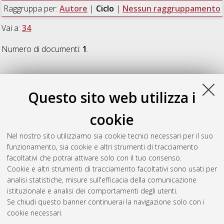
Raggruppa per:
Autore
|
Ciclo
|
Nessun raggruppamento
Vai a:
34
Numero di documenti:
1
.
34
Questo sito web utilizza i
Brusori, Giulia
(2022)
Nicolò dell'Abate in Francia: disegni e
cookie
progetti decorativi. Proposta per un catalogo
, [Dissertation
thesis], Alma Mater Studiorum Università di Bologna.
Nel nostro sito utilizziamo sia cookie tecnici necessari per il suo
Dottorato di ricerca in
Arti visive, performative, mediali
, 34
funzionamento, sia cookie e altri strumenti di tracciamento
Ciclo. DOI 10.48676/unibo/amsdottorato/10222.
facoltativi che potrai attivare solo con il tuo consenso.
Cookie e altri strumenti di tracciamento facoltativi sono usati per
Questa lista e' stata generata il
Thu Aug 6 20:31:03 2026
analisi statistiche, misure sull'efficacia della comunicazione
CEST
.
istituzionale e analisi dei comportamenti degli utenti.
Se chiudi questo banner continuerai la navigazione solo con i
cookie necessari.
Atom