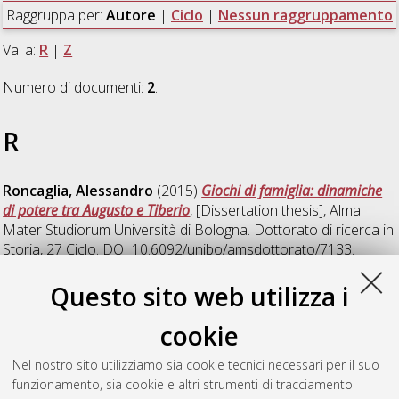
Raggruppa per:
Autore
|
Ciclo
|
Nessun raggruppamento
Vai a:
R
|
Z
Numero di documenti:
2
.
R
Roncaglia, Alessandro
(2015)
Giochi di famiglia: dinamiche
di potere tra Augusto e Tiberio
, [Dissertation thesis], Alma
Mater Studiorum Università di Bologna. Dottorato di ricerca in
Storia
, 27 Ciclo. DOI 10.6092/unibo/amsdottorato/7133.
Questo sito web utilizza i
Z
cookie
Zoia, Serena
(2015)
Un Mediolaniensis mos in epigrafia:
Nel nostro sito utilizziamo sia cookie tecnici necessari per il suo
l'officina epigrafica di Mediolanum
, [Dissertation thesis], Alma
funzionamento, sia cookie e altri strumenti di tracciamento
Mater Studiorum Università di Bologna. Dottorato di ricerca in