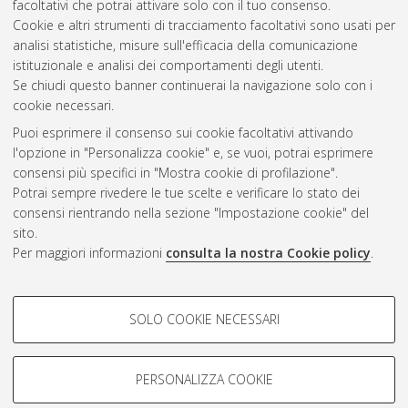
facoltativi che potrai attivare solo con il tuo consenso.
Storia
, 27 Ciclo. DOI 10.6092/unibo/amsdottorato/6847.
Cookie e altri strumenti di tracciamento facoltativi sono usati per
analisi statistiche, misure sull'efficacia della comunicazione
Questa lista e' stata generata il
Fri Aug 7 20:31:54 2026 CEST
.
istituzionale e analisi dei comportamenti degli utenti.
Se chiudi questo banner continuerai la navigazione solo con i
cookie necessari.
Atom
Puoi esprimere il consenso sui cookie facoltativi attivando
Rss 1.0
l'opzione in "Personalizza cookie" e, se vuoi, potrai esprimere
consensi più specifici in "Mostra cookie di profilazione".
Rss 2.0
Potrai sempre rivedere le tue scelte e verificare lo stato dei
consensi rientrando nella sezione "Impostazione cookie" del
sito.
AMS Dottorato
Per maggiori informazioni
consulta la nostra Cookie policy
.
ISSN: 2038-7946
Servizio implementato e gestito da
AlmaDL
Impostazioni Cookie
COOKIE DI PROFILAZIONE -
SOLO COOKIE NECESSARI
Informativa sulla privacy
FACOLTATIVI
Condizioni d’uso del sito
Si tratta di cookie utilizzati per analizzare le caratteristiche della
navigazione degli utenti, creare profili in base al loro comportamento
PERSONALIZZA COOKIE
sul sito, per analisi di marketing.