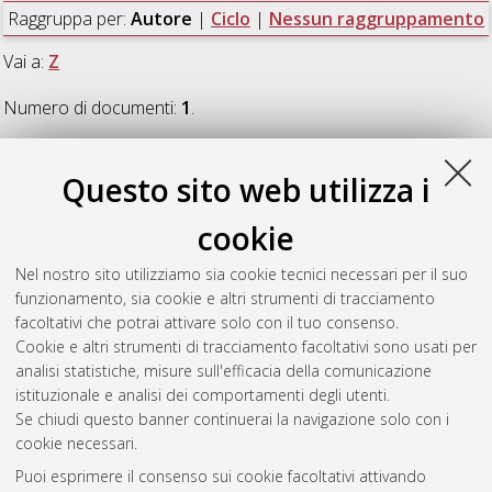
Raggruppa per:
Autore
|
Ciclo
|
Nessun raggruppamento
Vai a:
Z
Numero di documenti:
1
.
Z
Questo sito web utilizza i
cookie
Zoboli, Francesca
(2020)
I nuovi orizzonti della lotta alle frodi
IVA in Europa
, [Dissertation thesis], Alma Mater Studiorum
Nel nostro sito utilizziamo sia cookie tecnici necessari per il suo
Università di Bologna. Dottorato di ricerca in
Diritto europeo
,
funzionamento, sia cookie e altri strumenti di tracciamento
32 Ciclo. DOI 10.6092/unibo/amsdottorato/9225.
facoltativi che potrai attivare solo con il tuo consenso.
Cookie e altri strumenti di tracciamento facoltativi sono usati per
Questa lista e' stata generata il
Sat Aug 8 20:33:48 2026
analisi statistiche, misure sull'efficacia della comunicazione
CEST
.
istituzionale e analisi dei comportamenti degli utenti.
Se chiudi questo banner continuerai la navigazione solo con i
cookie necessari.
Atom
Puoi esprimere il consenso sui cookie facoltativi attivando
Rss 1.0