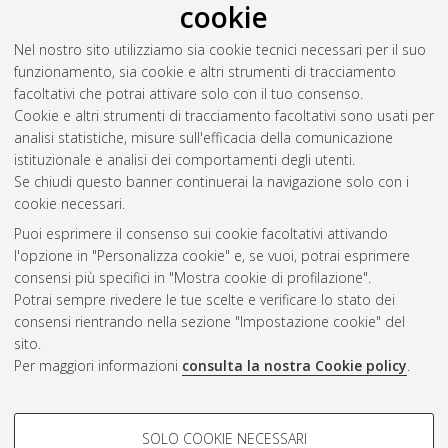
cookie
welfare
, [Dissertation thesis], Alma Mater Studiorum
Università di Bologna. Dottorato di ricerca in
Scienza e cultura
Nel nostro sito utilizziamo sia cookie tecnici necessari per il suo
del benessere e degli stili di vita
, 34 Ciclo. DOI
funzionamento, sia cookie e altri strumenti di tracciamento
10.48676/unibo/amsdottorato/10497.
facoltativi che potrai attivare solo con il tuo consenso.
Cookie e altri strumenti di tracciamento facoltativi sono usati per
Questa lista e' stata generata il
Wed Aug 5 20:31:34 2026
analisi statistiche, misure sull'efficacia della comunicazione
CEST
.
istituzionale e analisi dei comportamenti degli utenti.
Se chiudi questo banner continuerai la navigazione solo con i
cookie necessari.
Atom
Puoi esprimere il consenso sui cookie facoltativi attivando
Rss 1.0
l'opzione in "Personalizza cookie" e, se vuoi, potrai esprimere
consensi più specifici in "Mostra cookie di profilazione".
Rss 2.0
Potrai sempre rivedere le tue scelte e verificare lo stato dei
consensi rientrando nella sezione "Impostazione cookie" del
sito.
AMS Dottorato
Per maggiori informazioni
consulta la nostra Cookie policy
.
ISSN: 2038-7946
Servizio implementato e gestito da
AlmaDL
Impostazioni Cookie
COOKIE DI PROFILAZIONE -
SOLO COOKIE NECESSARI
Informativa sulla privacy
FACOLTATIVI