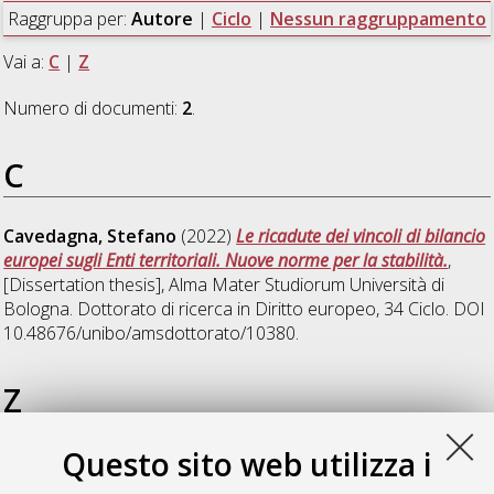
Raggruppa per:
Autore
|
Ciclo
|
Nessun raggruppamento
Vai a:
C
|
Z
Numero di documenti:
2
.
C
Cavedagna, Stefano
(2022)
Le ricadute dei vincoli di bilancio
europei sugli Enti territoriali. Nuove norme per la stabilità.
,
[Dissertation thesis], Alma Mater Studiorum Università di
Bologna. Dottorato di ricerca in
Diritto europeo
, 34 Ciclo. DOI
10.48676/unibo/amsdottorato/10380.
Z
Questo sito web utilizza i
Zambelli, Luca
(2022)
I nuovi operatori del mondo sportivo e
la tutela della salute nella dimensione dei moderni servizi di