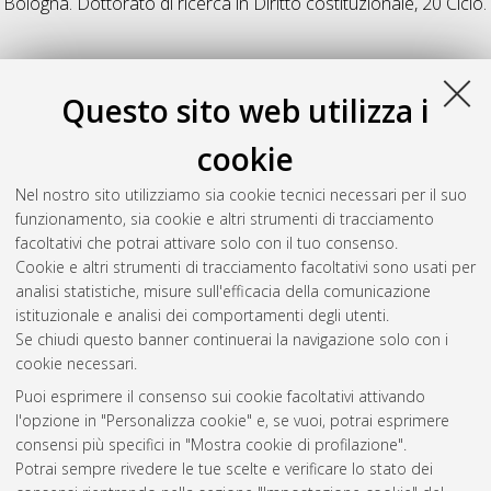
Bologna. Dottorato di ricerca in
Diritto costituzionale
, 20 Ciclo.
R
Questo sito web utilizza i
Raffiotta, Edoardo Carlo
(2008)
Gli interventi sostitutivi nei
cookie
confronti degli enti territoriali
, [Dissertation thesis], Alma
Mater Studiorum Università di Bologna. Dottorato di ricerca in
Nel nostro sito utilizziamo sia cookie tecnici necessari per il suo
Diritto costituzionale
, 20 Ciclo. DOI
funzionamento, sia cookie e altri strumenti di tracciamento
10.6092/unibo/amsdottorato/748.
facoltativi che potrai attivare solo con il tuo consenso.
Cookie e altri strumenti di tracciamento facoltativi sono usati per
Questa lista e' stata generata il
Sat Aug 8 20:34:55 2026
analisi statistiche, misure sull'efficacia della comunicazione
CEST
.
istituzionale e analisi dei comportamenti degli utenti.
Se chiudi questo banner continuerai la navigazione solo con i
cookie necessari.
Atom
Puoi esprimere il consenso sui cookie facoltativi attivando
Rss 1.0
l'opzione in "Personalizza cookie" e, se vuoi, potrai esprimere
consensi più specifici in "Mostra cookie di profilazione".
Rss 2.0
Potrai sempre rivedere le tue scelte e verificare lo stato dei