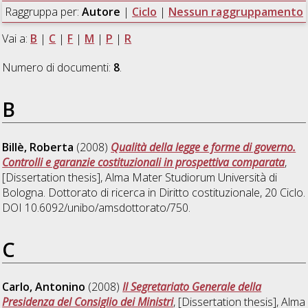
Raggruppa per:
Autore
|
Ciclo
|
Nessun raggruppamento
Vai a:
B
|
C
|
F
|
M
|
P
|
R
Numero di documenti:
8
.
B
Billè, Roberta
(2008)
Qualità della legge e forme di governo.
Controlli e garanzie costituzionali in prospettiva comparata
,
[Dissertation thesis], Alma Mater Studiorum Università di
Bologna. Dottorato di ricerca in
Diritto costituzionale
, 20 Ciclo.
DOI 10.6092/unibo/amsdottorato/750.
C
Carlo, Antonino
(2008)
Il Segretariato Generale della
Presidenza del Consiglio dei Ministri
, [Dissertation thesis], Alma