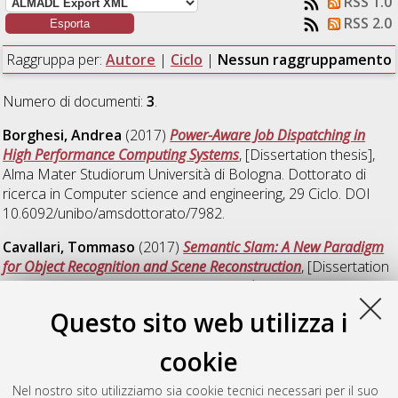
RSS 1.0
RSS 2.0
Raggruppa per:
Autore
|
Ciclo
|
Nessun raggruppamento
Numero di documenti:
3
.
Borghesi, Andrea
(2017)
Power-Aware Job Dispatching in
High Performance Computing Systems
, [Dissertation thesis],
Alma Mater Studiorum Università di Bologna. Dottorato di
ricerca in
Computer science and engineering
, 29 Ciclo. DOI
10.6092/unibo/amsdottorato/7982.
Cavallari, Tommaso
(2017)
Semantic Slam: A New Paradigm
for Object Recognition and Scene Reconstruction
, [Dissertation
thesis], Alma Mater Studiorum Università di Bologna.
Dottorato di ricerca in
Computer science and engineering
, 29
Questo sito web utilizza i
Ciclo. DOI 10.6092/unibo/amsdottorato/7954.
cookie
Gallinucci, Enrico
(2017)
Business Intelligence on Non-
Conventional Data
, [Dissertation thesis], Alma Mater
Nel nostro sito utilizziamo sia cookie tecnici necessari per il suo
Studiorum Università di Bologna. Dottorato di ricerca in