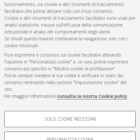
funzionamento, sia cookie e altri strumenti di tracciamento
Computer science and engineering
, 29 Ciclo. DOI
facoltativi che potrai attivare solo con il tuo consenso.
10.6092/unibo/amsdottorato/7863.
Cookie e altri strumenti di tracciamento facoltativi sono usati per
analisi statistiche, misure sull'efficacia della comunicazione
Questa lista e' stata generata il
Fri Aug 7 20:32:09 2026 CEST
.
istituzionale e analisi dei comportamenti degli utenti.
Se chiudi questo banner continuerai la navigazione solo con i
cookie necessari.
Atom
Puoi esprimere il consenso sui cookie facoltativi attivando
Rss 1.0
l'opzione in "Personalizza cookie" e, se vuoi, potrai esprimere
consensi più specifici in "Mostra cookie di profilazione".
Rss 2.0
Potrai sempre rivedere le tue scelte e verificare lo stato dei
consensi rientrando nella sezione "Impostazione cookie" del
sito.
AMS Dottorato
Per maggiori informazioni
consulta la nostra Cookie policy
.
ISSN: 2038-7946
Servizio implementato e gestito da
AlmaDL
COOKIE DI PROFILAZIONE -
Impostazioni Cookie
SOLO COOKIE NECESSARI
Informativa sulla privacy
FACOLTATIVI
Condizioni d’uso del sito
Si tratta di cookie utilizzati per analizzare le caratteristiche della
navigazione degli utenti, creare profili in base al loro comportamento
PERSONALIZZA COOKIE