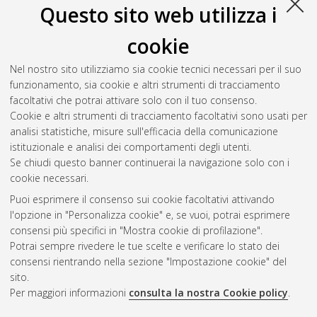
24 Ciclo. DOI 10.6092/unibo/amsdottorato/4600.
Questo sito web utilizza i
Visani, Davide
(2012)
Fiber-Optic Technologies for Wireline
cookie
and Wireless In-building Networks
, [Dissertation thesis], Alma
Mater Studiorum Università di Bologna. Dottorato di ricerca in
Nel nostro sito utilizziamo sia cookie tecnici necessari per il suo
Ingegneria elettronica, informatica e delle telecomunicazioni
,
funzionamento, sia cookie e altri strumenti di tracciamento
24 Ciclo. DOI 10.6092/unibo/amsdottorato/4535.
facoltativi che potrai attivare solo con il tuo consenso.
Cookie e altri strumenti di tracciamento facoltativi sono usati per
Questa lista e' stata generata il
Thu Aug 6 20:33:11 2026
analisi statistiche, misure sull'efficacia della comunicazione
CEST
.
istituzionale e analisi dei comportamenti degli utenti.
Se chiudi questo banner continuerai la navigazione solo con i
cookie necessari.
Atom
Puoi esprimere il consenso sui cookie facoltativi attivando
Rss 1.0
l'opzione in "Personalizza cookie" e, se vuoi, potrai esprimere
consensi più specifici in "Mostra cookie di profilazione".
Rss 2.0
Potrai sempre rivedere le tue scelte e verificare lo stato dei
consensi rientrando nella sezione "Impostazione cookie" del
sito.
AMS Dottorato
Per maggiori informazioni
consulta la nostra Cookie policy
.
ISSN: 2038-7946
Servizio implementato e gestito da
AlmaDL