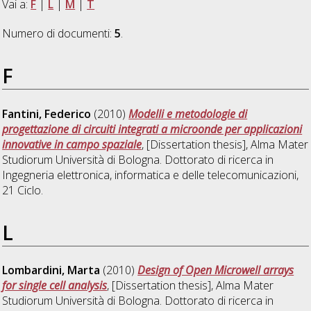
Vai a:
F
|
L
|
M
|
T
Numero di documenti:
5
.
F
Fantini, Federico
(2010)
Modelli e metodologie di
progettazione di circuiti integrati a microonde per applicazioni
innovative in campo spaziale
, [Dissertation thesis], Alma Mater
Studiorum Università di Bologna. Dottorato di ricerca in
Ingegneria elettronica, informatica e delle telecomunicazioni
,
21 Ciclo.
L
Lombardini, Marta
(2010)
Design of Open Microwell arrays
for single cell analysis
, [Dissertation thesis], Alma Mater
Studiorum Università di Bologna. Dottorato di ricerca in