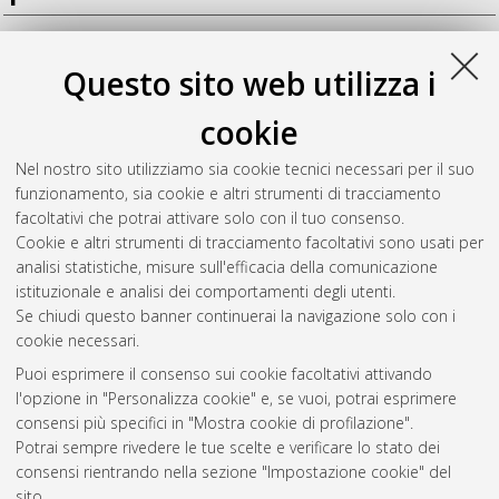
Tsafack Tsopbeng, Thierry Bienvenu
(2010)
Simulative
Questo sito web utilizza i
Investigation on the Electronic, Vibrational and Optical
Properties of the Ge2Sb2Te5 Chalcogenide
, [Dissertation
cookie
thesis], Alma Mater Studiorum Università di Bologna.
Dottorato di ricerca in
Ingegneria elettronica, informatica e
Nel nostro sito utilizziamo sia cookie tecnici necessari per il suo
delle telecomunicazioni
, 22 Ciclo. DOI
funzionamento, sia cookie e altri strumenti di tracciamento
10.6092/unibo/amsdottorato/2861.
facoltativi che potrai attivare solo con il tuo consenso.
Cookie e altri strumenti di tracciamento facoltativi sono usati per
Questa lista e' stata generata il
Sun Aug 9 20:35:15 2026
analisi statistiche, misure sull'efficacia della comunicazione
CEST
.
istituzionale e analisi dei comportamenti degli utenti.
Se chiudi questo banner continuerai la navigazione solo con i
cookie necessari.
Atom
Puoi esprimere il consenso sui cookie facoltativi attivando
Rss 1.0
l'opzione in "Personalizza cookie" e, se vuoi, potrai esprimere
consensi più specifici in "Mostra cookie di profilazione".
Rss 2.0
Potrai sempre rivedere le tue scelte e verificare lo stato dei
consensi rientrando nella sezione "Impostazione cookie" del
AMS Dottorato
sito.