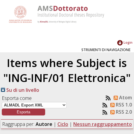
Login
STRUMENTI DI NAVIGAZIONE
Items where Subject is
"ING-INF/01 Elettronica"
Su di un livello
Atom
Esporta come
RSS 1.0
RSS 2.0
Raggruppa per:
Autore
|
Ciclo
|
Nessun raggruppamento