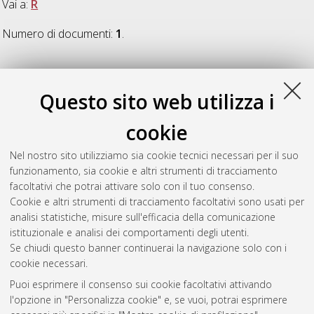
Vai a:
R
Numero di documenti:
1
.
R
Questo sito web utilizza i
Romani, Aldo
(2005)
CMoS lab-on-a-chip devices for individual
cookie
cell biology
, [Dissertation thesis], Alma Mater Studiorum
Università di Bologna. Dottorato di ricerca in
Ingegneria
Nel nostro sito utilizziamo sia cookie tecnici necessari per il suo
elettronica, informatica e delle telecomunicazioni
, 17 Ciclo.
funzionamento, sia cookie e altri strumenti di tracciamento
DOI 10.6092/unibo/amsdottorato/15.
facoltativi che potrai attivare solo con il tuo consenso.
Cookie e altri strumenti di tracciamento facoltativi sono usati per
Questa lista e' stata generata il
Sat Aug 8 20:32:14 2026
analisi statistiche, misure sull'efficacia della comunicazione
CEST
.
istituzionale e analisi dei comportamenti degli utenti.
Se chiudi questo banner continuerai la navigazione solo con i
cookie necessari.
Atom
Puoi esprimere il consenso sui cookie facoltativi attivando
Rss 1.0
l'opzione in "Personalizza cookie" e, se vuoi, potrai esprimere