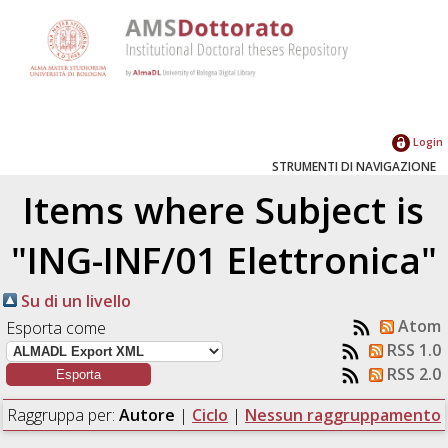
Login
STRUMENTI DI NAVIGAZIONE
Items where Subject is
"ING-INF/01 Elettronica"
Su di un livello
Atom
Esporta come
RSS 1.0
RSS 2.0
Raggruppa per:
Autore
|
Ciclo
|
Nessun raggruppamento