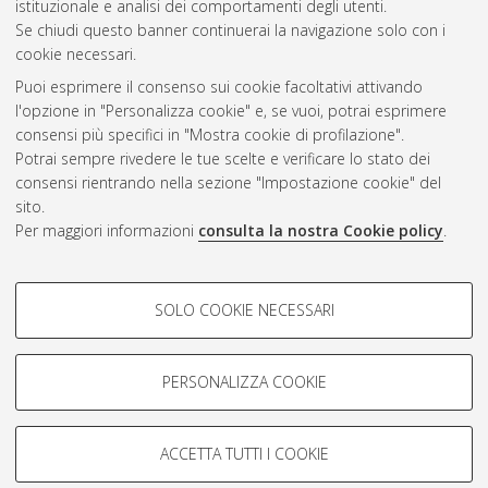
istituzionale e analisi dei comportamenti degli utenti.
Se chiudi questo banner continuerai la navigazione solo con i
cookie necessari.
Atom
Puoi esprimere il consenso sui cookie facoltativi attivando
Rss 1.0
l'opzione in "Personalizza cookie" e, se vuoi, potrai esprimere
consensi più specifici in "Mostra cookie di profilazione".
Rss 2.0
Potrai sempre rivedere le tue scelte e verificare lo stato dei
consensi rientrando nella sezione "Impostazione cookie" del
sito.
AMS Dottorato
Per maggiori informazioni
consulta la nostra Cookie policy
.
ISSN: 2038-7946
Servizio implementato e gestito da
AlmaDL
COOKIE DI PROFILAZIONE -
Impostazioni Cookie
SOLO COOKIE NECESSARI
Informativa sulla privacy
FACOLTATIVI
Condizioni d’uso del sito
Si tratta di cookie utilizzati per analizzare le caratteristiche della
navigazione degli utenti, creare profili in base al loro comportamento
PERSONALIZZA COOKIE
sul sito, per analisi di marketing.
Mostra cookie di profilazione
ACCETTA TUTTI I COOKIE
Google/Youtube Video
© ALMA MATER STUDIORUM - Università di Bologna, 2007-2026.
COOKIE TECNICI - NECESSARI