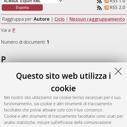
RSS 1.0
RSS 2.0
Raggruppa per:
Autore
|
Ciclo
|
Nessun raggruppamento
Vai a:
P
Numero di documenti:
1
.
P
Questo sito web utilizza i
Pizzigatti, Cesare
(2022)
Solutions for the conservation and
restoration of cement-based materials in XX Century
cookie
architectural heritage
, [Dissertation thesis], Alma Mater
Studiorum Università di Bologna. Dottorato di ricerca in
Nel nostro sito utilizziamo sia cookie tecnici necessari per il suo
Ingegneria civile, chimica, ambientale e dei materiali
, 34 Ciclo.
funzionamento, sia cookie e altri strumenti di tracciamento
DOI 10.48676/unibo/amsdottorato/10414.
facoltativi che potrai attivare solo con il tuo consenso.
Cookie e altri strumenti di tracciamento facoltativi sono usati per
Questa lista e' stata generata il
Sun Aug 9 20:31:37 2026
analisi statistiche, misure sull'efficacia della comunicazione
CEST
.