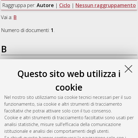
Raggruppa per:
Autore
|
Ciclo
|
Nessun raggruppamento
Vai a:
B
Numero di documenti:
1
.
B
Bisag, Raluca Alina
(2021)
Development and optimization of
Questo sito web utilizza i
techniques and design parameters for the engineering of
atmospheric pressure plasma devices for biomedical
cookie
applications and plasma medicine
, [Dissertation thesis], Alma
Mater Studiorum Università di Bologna. Dottorato di ricerca in
Nel nostro sito utilizziamo sia cookie tecnici necessari per il suo
Meccanica e scienze avanzate dell'ingegneria
, 33 Ciclo. DOI
funzionamento, sia cookie e altri strumenti di tracciamento
10.48676/unibo/amsdottorato/9549.
facoltativi che potrai attivare solo con il tuo consenso.
Cookie e altri strumenti di tracciamento facoltativi sono usati per
Questa lista e' stata generata il
Wed Aug 5 20:32:14 2026
analisi statistiche, misure sull'efficacia della comunicazione
CEST
.
istituzionale e analisi dei comportamenti degli utenti.
Se chiudi questo banner continuerai la navigazione solo con i