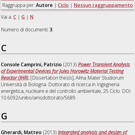
Raggruppa per:
Autore
|
Ciclo
|
Nessun raggruppamento
Vai a:
C
|
G
|
N
Numero di documenti:
3
.
C
Console Camprini, Patrizio
(2013)
Power Transient Analysis
of Experimental Devices for Jules Horowitz Material Testing
Reactor (JHR)
, [Dissertation thesis], Alma Mater Studiorum
Università di Bologna. Dottorato di ricerca in
Ingegneria
energetica, nucleare e del controllo ambientale
, 25 Ciclo. DOI
10.6092/unibo/amsdottorato/5689.
G
Gherardi, Matteo
(2013)
Integrated analysis and design of