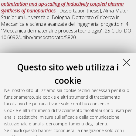
optimization and up-scaling of inductively coupled plasma
synthesis of nanoparticles
, [Dissertation thesis], Alma Mater
Studiorum Università di Bologna. Dottorato di ricerca in
Meccanica e scienze avanzate dell'ingegneria: progetto n. 4
"Meccanica dei materiali e processi tecnologici"
, 25 Ciclo. DOI
10.6092/unibo/amsdottorato/5820.
N
Questo sito web utilizza i
Nachtrodt, Frederik
(2013)
Development of a method for
cookie
plasma - induced combustion of intermediate to low-level
radioactive waste
, [Dissertation thesis], Alma Mater Studiorum
Nel nostro sito utilizziamo sia cookie tecnici necessari per il suo
Università di Bologna. Dottorato di ricerca in
Ingegneria
funzionamento, sia cookie e altri strumenti di tracciamento
energetica, nucleare e del controllo ambientale
, 25 Ciclo. DOI
facoltativi che potrai attivare solo con il tuo consenso.
10.6092/unibo/amsdottorato/5793.
Cookie e altri strumenti di tracciamento facoltativi sono usati per
analisi statistiche, misure sull'efficacia della comunicazione
Questa lista e' stata generata il
Fri Aug 7 20:33:24 2026 CEST
.
istituzionale e analisi dei comportamenti degli utenti.
Se chiudi questo banner continuerai la navigazione solo con i