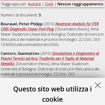
Raggruppa per:
Autore
|
Ciclo
|
Nessun raggruppamento
Numero di documenti:
3
.
Bourauel, Peter Philipp
(2010)
Neutronic Analysis for ITER
CXRS Diagnostic Upper Port-Plug
, [Dissertation thesis], Alma
Mater Studiorum Università di Bologna. Dottorato di ricerca in
Meccanica dei materiali e processi tecnologici
, 22 Ciclo. DOI
10.6092/unibo/amsdottorato/2565.
Cantoro, Gianmatteo
(2010)
Simulazione e Diagnostica di
Plasmi Termici ad Arco Trasferito per il Taglio di Materiali
Metallici
, [Dissertation thesis], Alma Mater Studiorum
Università di Bologna. Dottorato di ricerca in
Meccanica dei
materiali e processi tecnologici
, 22 Ciclo. DOI
10.6092/unibo/amsdottorato/2829.
Questo sito web utilizza i
Grasso, Giacomo
(2010)
Neutronics analyses for fast
spectrum nuclear systems and scenario studies for advanced
cookie
nuclear fuel cycles
, [Dissertation thesis], Alma Mater
Studiorum Università di Bologna. Dottorato di ricerca in