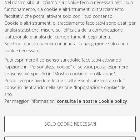
Nel nostro sito utilizziamo sia cookie tecnici necessari per il suo
Ingegneria energetica, nucleare e del controllo ambientale
, 22
funzionamento, sia cookie e altri strumenti di tracciamento
Ciclo. DOI 10.6092/unibo/amsdottorato/2812.
facoltativi che potrai attivare solo con il tuo consenso.
Cookie e altri strumenti di tracciamento facoltativi sono usati per
Questa lista e' stata generata il
Thu Aug 6 20:33:38 2026
analisi statistiche, misure sull'efficacia della comunicazione
CEST
.
istituzionale e analisi dei comportamenti degli utenti.
Se chiudi questo banner continuerai la navigazione solo con i
cookie necessari.
Atom
Puoi esprimere il consenso sui cookie facoltativi attivando
Rss 1.0
l'opzione in "Personalizza cookie" e, se vuoi, potrai esprimere
consensi più specifici in "Mostra cookie di profilazione".
Rss 2.0
Potrai sempre rivedere le tue scelte e verificare lo stato dei
consensi rientrando nella sezione "Impostazione cookie" del
sito.
AMS Dottorato
Per maggiori informazioni
consulta la nostra Cookie policy
.
ISSN: 2038-7946
Servizio implementato e gestito da
AlmaDL
COOKIE DI PROFILAZIONE -
Impostazioni Cookie
SOLO COOKIE NECESSARI
Informativa sulla privacy
FACOLTATIVI
Condizioni d’uso del sito
Si tratta di cookie utilizzati per analizzare le caratteristiche della