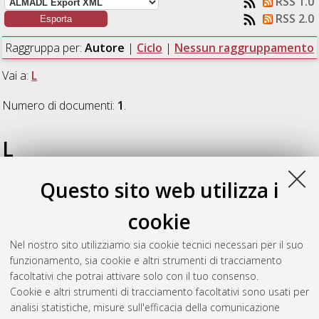
RSS 1.0
RSS 2.0
Raggruppa per:
Autore
|
Ciclo
|
Nessun raggruppamento
Vai a:
L
Numero di documenti:
1
.
L
Questo sito web utilizza i
Lenzi, Fabio
(2019)
Investigation into oil quenching processes
of steels to improve sustainability by experiments and multi-
cookie
physical modelling
, [Dissertation thesis], Alma Mater
Studiorum Università di Bologna. Dottorato di ricerca in
Nel nostro sito utilizziamo sia cookie tecnici necessari per il suo
Meccanica e scienze avanzate dell'ingegneria
, 31 Ciclo. DOI
funzionamento, sia cookie e altri strumenti di tracciamento
10.48676/unibo/amsdottorato/8803.
facoltativi che potrai attivare solo con il tuo consenso.
Cookie e altri strumenti di tracciamento facoltativi sono usati per
Questa lista e' stata generata il
Thu Aug 6 20:32:56 2026
analisi statistiche, misure sull'efficacia della comunicazione
CEST
.