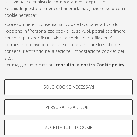
istituzionale e analisi dei comportamenti degli utenti.
Se chiudi questo banner continuerai la navigazione solo con i
cookie necessari.
Atom
Puoi esprimere il consenso sui cookie facoltativi attivando
Rss 1.0
l'opzione in "Personalizza cookie" e, se vuoi, potrai esprimere
consensi più specifici in "Mostra cookie di profilazione".
Rss 2.0
Potrai sempre rivedere le tue scelte e verificare lo stato dei
consensi rientrando nella sezione "Impostazione cookie" del
sito.
AMS Dottorato
Per maggiori informazioni
consulta la nostra Cookie policy
.
ISSN: 2038-7946
Servizio implementato e gestito da
AlmaDL
COOKIE DI PROFILAZIONE -
Impostazioni Cookie
SOLO COOKIE NECESSARI
Informativa sulla privacy
FACOLTATIVI
Condizioni d’uso del sito
Si tratta di cookie utilizzati per analizzare le caratteristiche della
navigazione degli utenti, creare profili in base al loro comportamento
PERSONALIZZA COOKIE
sul sito, per analisi di marketing.
Mostra cookie di profilazione
ACCETTA TUTTI I COOKIE
Google/Youtube Video
© ALMA MATER STUDIORUM - Università di Bologna, 2007-2026.
COOKIE TECNICI - NECESSARI