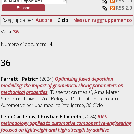
RSS 1.0
RSS 2.0
Raggruppa per:
Autore
|
Ciclo
|
Nessun raggruppamento
Vai a:
36
Numero di documenti:
4
.
36
Ferretti, Patrich
(2024)
Optimizing fused deposition
modelling: the impact of geometrical slicing parameters on
mechanical properties
, [Dissertation thesis], Alma Mater
Studiorum Università di Bologna. Dottorato di ricerca in
Automotive per una mobilità intelligente
, 36 Ciclo.
Leon Cardenas, Christian Edmundo
(2024)
IDeS
methodology applied to automotive component re-engineering
focused on lightweight and high-strength by additive