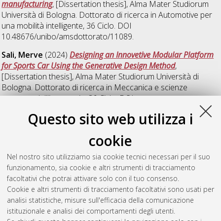
manufacturing
, [Dissertation thesis], Alma Mater Studiorum
Università di Bologna. Dottorato di ricerca in
Automotive per
una mobilità intelligente
, 36 Ciclo. DOI
10.48676/unibo/amsdottorato/11089.
Sali, Merve
(2024)
Designing an Innovetive Modular Platform
for Sports Car Using the Generative Design Method
,
[Dissertation thesis], Alma Mater Studiorum Università di
Bologna. Dottorato di ricerca in
Meccanica e scienze
avanzate dell'ingegneria
, 36 Ciclo. DOI
10.48676/unibo/amsdottorato/11438.
Questo sito web utilizza i
Santhosh, Sandhya
(2024)
Developing a methodology for co-
cookie
creation using extended reality technologies.
, [Dissertation
thesis], Alma Mater Studiorum Università di Bologna.
Nel nostro sito utilizziamo sia cookie tecnici necessari per il suo
Dottorato di ricerca in
Meccanica e scienze avanzate
funzionamento, sia cookie e altri strumenti di tracciamento
dell'ingegneria
, 36 Ciclo.
facoltativi che potrai attivare solo con il tuo consenso.
Cookie e altri strumenti di tracciamento facoltativi sono usati per
Questa lista e' stata generata il
Thu Aug 6 20:32:20 2026
analisi statistiche, misure sull'efficacia della comunicazione
CEST
.
istituzionale e analisi dei comportamenti degli utenti.