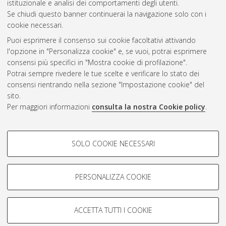
istituzionale e analisi dei comportamenti degli utenti.
Se chiudi questo banner continuerai la navigazione solo con i
cookie necessari.
Atom
Puoi esprimere il consenso sui cookie facoltativi attivando
Rss 1.0
l'opzione in "Personalizza cookie" e, se vuoi, potrai esprimere
consensi più specifici in "Mostra cookie di profilazione".
Rss 2.0
Potrai sempre rivedere le tue scelte e verificare lo stato dei
consensi rientrando nella sezione "Impostazione cookie" del
sito.
AMS Dottorato
Per maggiori informazioni
consulta la nostra Cookie policy
.
ISSN: 2038-7946
Servizio implementato e gestito da
AlmaDL
COOKIE DI PROFILAZIONE -
Impostazioni Cookie
SOLO COOKIE NECESSARI
Informativa sulla privacy
FACOLTATIVI
Condizioni d’uso del sito
Si tratta di cookie utilizzati per analizzare le caratteristiche della
navigazione degli utenti, creare profili in base al loro comportamento
PERSONALIZZA COOKIE
sul sito, per analisi di marketing.
Mostra cookie di profilazione
ACCETTA TUTTI I COOKIE
Google/Youtube Video
© ALMA MATER STUDIORUM - Università di Bologna, 2007-2026.
COOKIE TECNICI - NECESSARI