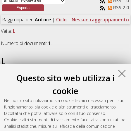
RSS 1.0
RSS 2.0
Raggruppa per:
Autore
|
Ciclo
|
Nessun raggruppamento
Vai a:
L
Numero di documenti:
1
.
L
Questo sito web utilizza i
Lavit Nicora, Matteo
(2025)
Modeling perception of human-
robot interaction: toward natural and social HRI experiences
,
cookie
[Dissertation thesis], Alma Mater Studiorum Università di
Bologna. Dottorato di ricerca in
Meccanica e scienze
Nel nostro sito utilizziamo sia cookie tecnici necessari per il suo
avanzate dell'ingegneria
, 37 Ciclo. DOI
funzionamento, sia cookie e altri strumenti di tracciamento
10.48676/unibo/amsdottorato/12345.
facoltativi che potrai attivare solo con il tuo consenso.
Cookie e altri strumenti di tracciamento facoltativi sono usati per
Questa lista e' stata generata il
Thu Aug 6 20:33:09 2026
analisi statistiche, misure sull'efficacia della comunicazione
CEST
.