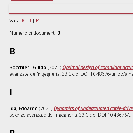
Vai a:
B
|
I
|
P
Numero di documenti:
3
.
B
Bocchieri, Guido
(2021)
Optimal design of compliant actu
avanzate dell'ingegneria
, 33 Ciclo. DOI 10.48676/unibo/am
I
Ida, Edoardo
(2021)
Dynamics of undeactuated cable-driven
scienze avanzate dell'ingegneria
, 33 Ciclo. DOI 10.48676/
P