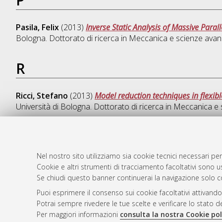
Pasila, Felix
(2013)
Inverse Static Analysis of Massive Paralle
Bologna. Dottorato di ricerca in
Meccanica e scienze avanza
R
Ricci, Stefano
(2013)
Model reduction techniques in flexib
Università di Bologna. Dottorato di ricerca in
Meccanica e s
Nel nostro sito utilizziamo sia cookie tecnici necessari per
AMS Dotto
Atom
Cookie e altri strumenti di tracciamento facoltativi sono us
ISSN: 2038
Rss 1.0
Se chiudi questo banner continuerai la navigazione solo c
Servizio i
Puoi esprimere il consenso sui cookie facoltativi attivando
Rss 2.0
Impostazio
Potrai sempre rivedere le tue scelte e verificare lo stato 
Informativa
Per maggiori informazioni
consulta la nostra Cookie pol
Condizioni 