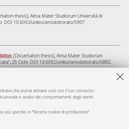
ertation thesis], Alma Mater Studiorum Università di
clo. DOI 10.6092/unibo/amsdottorato/5907.
lation
, [Dissertation thesis], Alma Mater Studiorum
cata"
, 25 Ciclo. DOI 10.6092/unibo/amsdottorato/5882.
sta lista e' stata generata il
Fri Aug 7 20:31:11 2026 CEST
.
ltativi che potrai attivare solo con il tuo consenso.
tituzionale e analisi dei comportamenti degli utenti.
i più specifici in "Mostra cookie di profilazione".