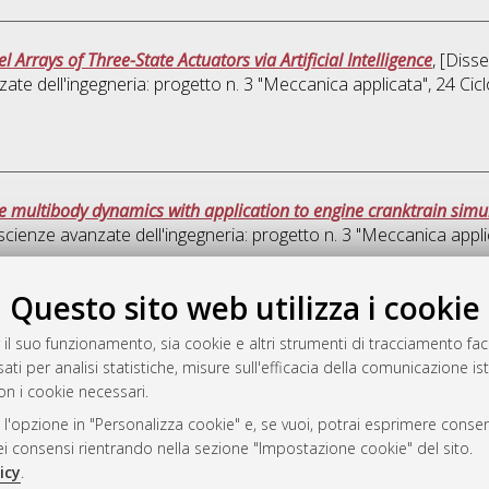
l Arrays of Three-State Actuators via Artificial Intelligence
, [Diss
te dell'ingegneria: progetto n. 3 "Meccanica applicata"
, 24 Ci
le multibody dynamics with application to engine cranktrain simu
cienze avanzate dell'ingegneria: progetto n. 3 "Meccanica appli
Que
Questo sito web utilizza i cookie
 il suo funzionamento, sia cookie e altri strumenti di tracciamento faco
rato
ati per analisi statistiche, misure sull'efficacia della comunicazione is
-7946
on i cookie necessari.
mplementato e gestito da
AlmaDL
 l'opzione in "Personalizza cookie" e, se vuoi, potrai esprimere consens
ni Cookie
dei consensi rientrando nella sezione "Impostazione cookie" del sito.
 sulla privacy
icy
.
d’uso del sito