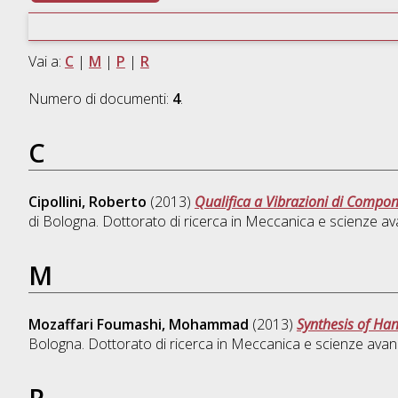
Vai a:
C
|
M
|
P
|
R
Numero di documenti:
4
.
C
Cipollini, Roberto
(2013)
Qualifica a Vibrazioni di Compone
di Bologna. Dottorato di ricerca in
Meccanica e scienze avan
M
Mozaffari Foumashi, Mohammad
(2013)
Synthesis of Han
Bologna. Dottorato di ricerca in
Meccanica e scienze avanza
P