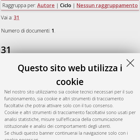
Raggruppa per:
Autore
|
Ciclo
|
Nessun raggruppamento
Vai a:
31
Numero di documenti:
1
.
31
Questo sito web utilizza i
Campana, Jean Pierre
(2019)
ALMABEST: a new whole
building energy simulation Simulink-based tool for NZEB
cookie
design
, [Dissertation thesis], Alma Mater Studiorum Università
di Bologna. Dottorato di ricerca in
Meccanica e scienze
Nel nostro sito utilizziamo sia cookie tecnici necessari per il suo
avanzate dell'ingegneria
, 31 Ciclo. DOI
funzionamento, sia cookie e altri strumenti di tracciamento
10.6092/unibo/amsdottorato/8993.
facoltativi che potrai attivare solo con il tuo consenso.
Cookie e altri strumenti di tracciamento facoltativi sono usati per
Questa lista e' stata generata il
Thu Aug 6 20:34:29 2026
analisi statistiche, misure sull'efficacia della comunicazione
CEST
.
istituzionale e analisi dei comportamenti degli utenti.
Se chiudi questo banner continuerai la navigazione solo con i
cookie necessari.