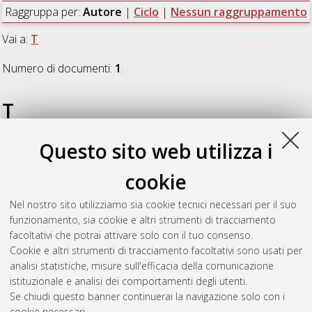
Raggruppa per:
Autore
|
Ciclo
|
Nessun raggruppamento
Vai a:
T
Numero di documenti:
1
.
T
Questo sito web utilizza i
Taddia, Sara
(2015)
Effect of Laser Shock Peening on Fatigue
Crack Propagation of Aeronautical Structures
, [Dissertation
cookie
thesis], Alma Mater Studiorum Università di Bologna.
Dottorato di ricerca in
Meccanica e scienze avanzate
Nel nostro sito utilizziamo sia cookie tecnici necessari per il suo
dell'ingegneria
, 27 Ciclo. DOI
funzionamento, sia cookie e altri strumenti di tracciamento
10.6092/unibo/amsdottorato/7130.
facoltativi che potrai attivare solo con il tuo consenso.
Cookie e altri strumenti di tracciamento facoltativi sono usati per
Questa lista e' stata generata il
Sat Aug 8 20:31:52 2026
analisi statistiche, misure sull'efficacia della comunicazione
CEST
.
istituzionale e analisi dei comportamenti degli utenti.
Se chiudi questo banner continuerai la navigazione solo con i
cookie necessari.