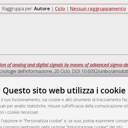
Raggruppa per:
Autore
|
Ciclo
|
Nessun raggruppamento
ion of analog and digital signals by means of advanced sigma-d
cnologie dell'informazione
, 20 Ciclo. DOI 10.6092/unibo/amsdot
Quest
Questo sito web utilizza i cookie
 il suo funzionamento, sia cookie e altri strumenti di tracciamento faco
rato
ati per analisi statistiche, misure sull'efficacia della comunicazione is
-7946
on i cookie necessari.
mplementato e gestito da
AlmaDL
 l'opzione in "Personalizza cookie" e, se vuoi, potrai esprimere consens
ni Cookie
dei consensi rientrando nella sezione "Impostazione cookie" del sito.