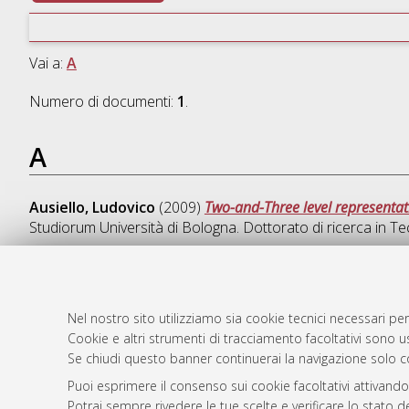
Vai a:
A
Numero di documenti:
1
.
A
Ausiello, Ludovico
(2009)
Two-and-Three level representat
Studiorum Università di Bologna. Dottorato di ricerca in
Te
Nel nostro sito utilizziamo sia cookie tecnici necessari per
AMS Dotto
Atom
Cookie e altri strumenti di tracciamento facoltativi sono us
ISSN: 2038
Se chiudi questo banner continuerai la navigazione solo c
Rss 1.0
Servizio i
Puoi esprimere il consenso sui cookie facoltativi attivando
Rss 2.0
Impostazio
Potrai sempre rivedere le tue scelte e verificare lo stato 