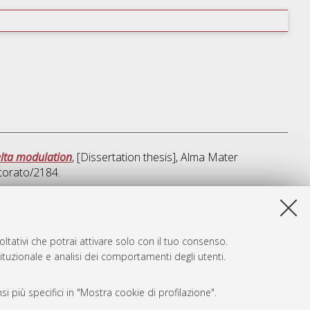
elta modulation
, [Dissertation thesis], Alma Mater
torato/2184.
a lista e' stata generata il
Thu Aug 6 20:32:52 2026 CEST
.
ltativi che potrai attivare solo con il tuo consenso.
tituzionale e analisi dei comportamenti degli utenti.
i più specifici in "Mostra cookie di profilazione".