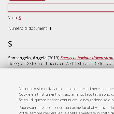
Vai a:
S
Numero di documenti:
1
.
S
Santangelo, Angela
(2019)
Energy behaviour-driven strateg
Bologna. Dottorato di ricerca in
Architettura
, 31 Ciclo. DO
Nel nostro sito utilizziamo sia cookie tecnici necessari per
AMS Dotto
Atom
Cookie e altri strumenti di tracciamento facoltativi sono us
ISSN: 2038
Se chiudi questo banner continuerai la navigazione solo c
Rss 1.0
Servizio i
Puoi esprimere il consenso sui cookie facoltativi attivando
Rss 2.0
Impostazio
Potrai sempre rivedere le tue scelte e verificare lo stato 