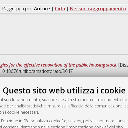
Raggruppa per:
Autore
|
Ciclo
|
Nessun raggruppamento
ies for the effective renovation of the public housing stock
, [Di
I 10.48676/unibo/amsdottorato/9047.
Que
Questo sito web utilizza i cookie
 il suo funzionamento, sia cookie e altri strumenti di tracciamento faco
rato
ati per analisi statistiche, misure sull'efficacia della comunicazione is
-7946
on i cookie necessari.
mplementato e gestito da
AlmaDL
 l'opzione in "Personalizza cookie" e, se vuoi, potrai esprimere consens
ni Cookie
dei consensi rientrando nella sezione "Impostazione cookie" del sito.