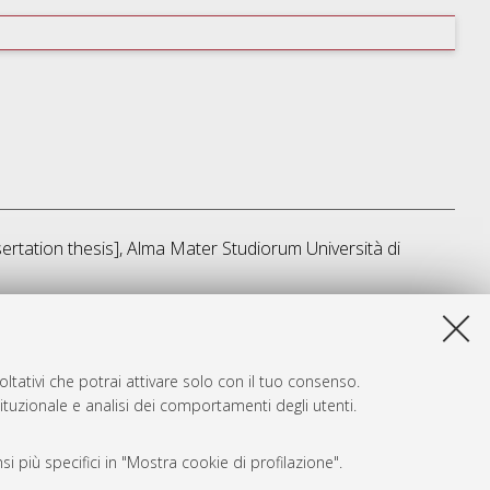
ssertation thesis], Alma Mater Studiorum Università di
sta lista e' stata generata il
Fri Aug 7 20:32:46 2026 CEST
.
ltativi che potrai attivare solo con il tuo consenso.
tituzionale e analisi dei comportamenti degli utenti.
i più specifici in "Mostra cookie di profilazione".