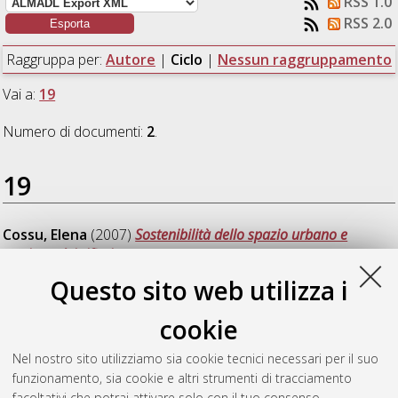
RSS 1.0
RSS 2.0
Raggruppa per:
Autore
|
Ciclo
|
Nessun raggruppamento
Vai a:
19
Numero di documenti:
2
.
19
Cossu, Elena
(2007)
Sostenibilità dello spazio urbano e
gestione dei rifiuti
, [Dissertation thesis], Alma Mater Studiorum
Università di Bologna. Dottorato di ricerca in
Ingegneria
Questo sito web utilizza i
edilizia e territoriale
, 19 Ciclo. DOI
10.6092/unibo/amsdottorato/553.
cookie
Gullì, Luca
(2007)
Processo edilizio e gestione urbana
,
Nel nostro sito utilizziamo sia cookie tecnici necessari per il suo
[Dissertation thesis], Alma Mater Studiorum Università di
funzionamento, sia cookie e altri strumenti di tracciamento
Bologna. Dottorato di ricerca in
Ingegneria edilizia e
facoltativi che potrai attivare solo con il tuo consenso.