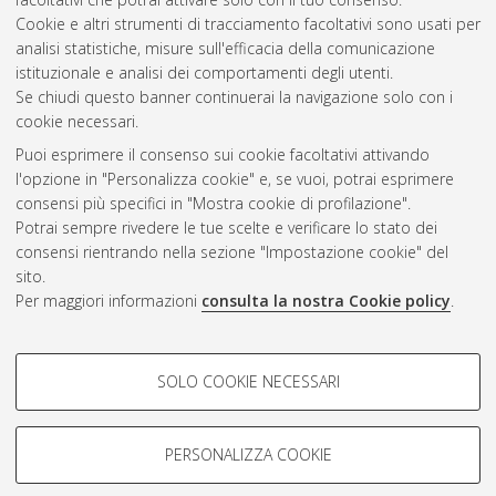
territoriale
, 19 Ciclo. DOI 10.6092/unibo/amsdottorato/101.
Cookie e altri strumenti di tracciamento facoltativi sono usati per
analisi statistiche, misure sull'efficacia della comunicazione
Questa lista e' stata generata il
Fri Aug 7 20:32:46 2026 CEST
.
istituzionale e analisi dei comportamenti degli utenti.
Se chiudi questo banner continuerai la navigazione solo con i
cookie necessari.
Atom
Puoi esprimere il consenso sui cookie facoltativi attivando
Rss 1.0
l'opzione in "Personalizza cookie" e, se vuoi, potrai esprimere
consensi più specifici in "Mostra cookie di profilazione".
Rss 2.0
Potrai sempre rivedere le tue scelte e verificare lo stato dei
consensi rientrando nella sezione "Impostazione cookie" del
sito.
AMS Dottorato
Per maggiori informazioni
consulta la nostra Cookie policy
.
ISSN: 2038-7946
Servizio implementato e gestito da
AlmaDL
COOKIE DI PROFILAZIONE -
Impostazioni Cookie
SOLO COOKIE NECESSARI
Informativa sulla privacy
FACOLTATIVI
Condizioni d’uso del sito
Si tratta di cookie utilizzati per analizzare le caratteristiche della
navigazione degli utenti, creare profili in base al loro comportamento
PERSONALIZZA COOKIE
sul sito, per analisi di marketing.