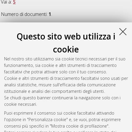
Vai a:
S
Numero di documenti:
1
.
S
Questo sito web utilizza i
cookie
Sun, Zheng
(2014)
A Semantic-based Framework for Digital
Survey of Architectural Heritage
, [Dissertation thesis], Alma
Nel nostro sito utilizziamo sia cookie tecnici necessari per il suo
Mater Studiorum Università di Bologna. Dottorato di ricerca in
funzionamento, sia cookie e altri strumenti di tracciamento
Architettura
, 26 Ciclo. DOI 10.6092/unibo/amsdottorato/6515.
facoltativi che potrai attivare solo con il tuo consenso.
Cookie e altri strumenti di tracciamento facoltativi sono usati per
Questa lista e' stata generata il
Sat Aug 8 20:31:36 2026
analisi statistiche, misure sull'efficacia della comunicazione
CEST
.
istituzionale e analisi dei comportamenti degli utenti.
Se chiudi questo banner continuerai la navigazione solo con i
cookie necessari.
Atom
Puoi esprimere il consenso sui cookie facoltativi attivando
Rss 1.0
l'opzione in "Personalizza cookie" e, se vuoi, potrai esprimere
consensi più specifici in "Mostra cookie di profilazione".
Rss 2.0