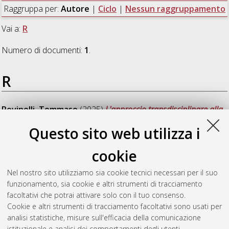
Raggruppa per:
Autore
|
Ciclo
|
Nessun raggruppamento
Vai a:
R
Numero di documenti:
1
.
R
Rovinelli, Tommaso
(2025)
L'approccio transdisciplinare alla
progettazione europea della New European Bauhaus: la
Questo sito web utilizza i
valutazione della sostenibilità, dell'estetica e dell'inclusione
degli interventi di mitigazione delle isole di calore in ambito
cookie
urbano
, [Dissertation thesis], Alma Mater Studiorum
Università di Bologna. Dottorato di ricerca in
Architettura e
Nel nostro sito utilizziamo sia cookie tecnici necessari per il suo
culture del progetto
, 37 Ciclo. DOI
funzionamento, sia cookie e altri strumenti di tracciamento
10.48676/unibo/amsdottorato/12098.
facoltativi che potrai attivare solo con il tuo consenso.
Cookie e altri strumenti di tracciamento facoltativi sono usati per
Questa lista e' stata generata il
Thu Aug 6 20:35:26 2026
analisi statistiche, misure sull'efficacia della comunicazione
CEST
.
istituzionale e analisi dei comportamenti degli utenti.