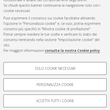
Se chiudi questo banner continuerai la navigazione solo con i
cookie necessari.
Atom
Puoi esprimere il consenso sui cookie facoltativi attivando
Rss 1.0
l'opzione in "Personalizza cookie" e, se vuoi, potrai esprimere
consensi più specifici in "Mostra cookie di profilazione".
Rss 2.0
Potrai sempre rivedere le tue scelte e verificare lo stato dei
consensi rientrando nella sezione "Impostazione cookie" del
sito.
AMS Dottorato
Per maggiori informazioni
consulta la nostra Cookie policy
.
ISSN: 2038-7946
Servizio implementato e gestito da
AlmaDL
COOKIE DI PROFILAZIONE -
Impostazioni Cookie
SOLO COOKIE NECESSARI
Informativa sulla privacy
FACOLTATIVI
Condizioni d’uso del sito
Si tratta di cookie utilizzati per analizzare le caratteristiche della
navigazione degli utenti, creare profili in base al loro comportamento
PERSONALIZZA COOKIE
sul sito, per analisi di marketing.
Mostra cookie di profilazione
ACCETTA TUTTI I COOKIE
Google/Youtube Video
© ALMA MATER STUDIORUM - Università di Bologna, 2007-2026.
COOKIE TECNICI - NECESSARI