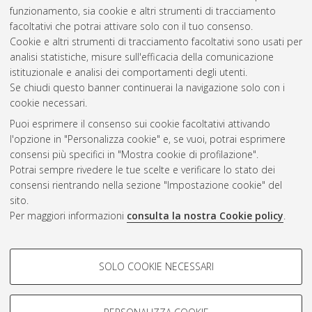
strutturale ed idraulica
, 24 Ciclo. DOI
funzionamento, sia cookie e altri strumenti di tracciamento
10.6092/unibo/amsdottorato/4880.
facoltativi che potrai attivare solo con il tuo consenso.
Cookie e altri strumenti di tracciamento facoltativi sono usati per
Questa lista e' stata generata il
Wed Aug 5 20:31:05 2026
analisi statistiche, misure sull'efficacia della comunicazione
CEST
.
istituzionale e analisi dei comportamenti degli utenti.
Se chiudi questo banner continuerai la navigazione solo con i
cookie necessari.
Atom
Puoi esprimere il consenso sui cookie facoltativi attivando
Rss 1.0
l'opzione in "Personalizza cookie" e, se vuoi, potrai esprimere
consensi più specifici in "Mostra cookie di profilazione".
Rss 2.0
Potrai sempre rivedere le tue scelte e verificare lo stato dei
consensi rientrando nella sezione "Impostazione cookie" del
sito.
AMS Dottorato
Per maggiori informazioni
consulta la nostra Cookie policy
.
ISSN: 2038-7946
Servizio implementato e gestito da
AlmaDL
COOKIE DI PROFILAZIONE -
Impostazioni Cookie
SOLO COOKIE NECESSARI
Informativa sulla privacy
FACOLTATIVI
Condizioni d’uso del sito
Si tratta di cookie utilizzati per analizzare le caratteristiche della
navigazione degli utenti, creare profili in base al loro comportamento