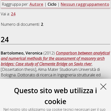
Raggruppa per:
Autore
|
Ciclo
|
Nessun raggruppamento
Vai a:
24
Numero di documenti:
2
.
24
Bartolomeo, Veronica
(2012)
Comparison between analytical
and numerical methods for the assessment of masonry arch
bridges: Case study of Clemente Bridge on Savio river
,
[Dissertation thesis], Alma Mater Studiorum Università di
Bologna. Dottorato di ricerca in
Ingegneria strutturale ed
idraulica
, 24 Ciclo. DOI 10.6092/unibo/amsdottorato/4881.
Questo sito web utilizza i
Bonagura, Mario
(2012)
Nondestructive evaluation of
concrete compression strength by means of Artificial Neural
cookie
Network (ANN)
, [Dissertation thesis], Alma Mater Studiorum
Università di Bologna. Dottorato di ricerca in
Ingegneria
Nel nostro sito utilizziamo sia cookie tecnici necessari per il suo