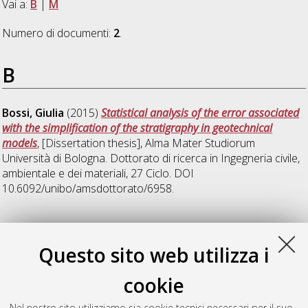
Vai a:
B
|
M
Numero di documenti:
2
.
B
Bossi, Giulia
(2015)
Statistical analysis of the error associated
with the simplification of the stratigraphy in geotechnical
models
, [Dissertation thesis], Alma Mater Studiorum
Università di Bologna. Dottorato di ricerca in
Ingegneria civile,
ambientale e dei materiali
, 27 Ciclo. DOI
10.6092/unibo/amsdottorato/6958.
M
Questo sito web utilizza i
Mentani, Alessio
(2015)
Analisi numerica del comportamento
cookie
di barriere paramassi
, [Dissertation thesis], Alma Mater
Studiorum Università di Bologna. Dottorato di ricerca in
Nel nostro sito utilizziamo sia cookie tecnici necessari per il suo