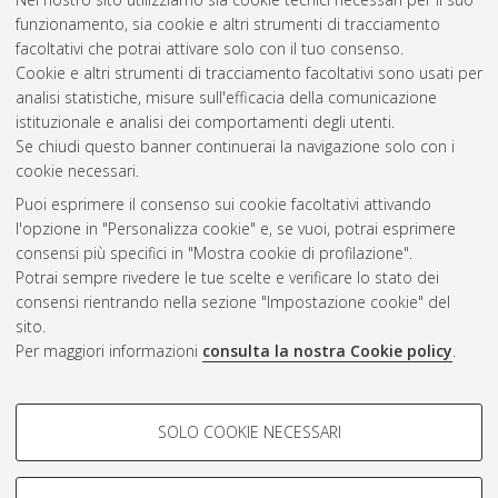
Ingegneria civile, ambientale e dei materiali
, 27 Ciclo. DOI
funzionamento, sia cookie e altri strumenti di tracciamento
10.6092/unibo/amsdottorato/7170.
facoltativi che potrai attivare solo con il tuo consenso.
Cookie e altri strumenti di tracciamento facoltativi sono usati per
Questa lista e' stata generata il
Sat Aug 8 20:35:03 2026
analisi statistiche, misure sull'efficacia della comunicazione
CEST
.
istituzionale e analisi dei comportamenti degli utenti.
Se chiudi questo banner continuerai la navigazione solo con i
cookie necessari.
Atom
Puoi esprimere il consenso sui cookie facoltativi attivando
Rss 1.0
l'opzione in "Personalizza cookie" e, se vuoi, potrai esprimere
consensi più specifici in "Mostra cookie di profilazione".
Rss 2.0
Potrai sempre rivedere le tue scelte e verificare lo stato dei
consensi rientrando nella sezione "Impostazione cookie" del
sito.
AMS Dottorato
Per maggiori informazioni
consulta la nostra Cookie policy
.
ISSN: 2038-7946
Servizio implementato e gestito da
AlmaDL
Impostazioni Cookie
COOKIE DI PROFILAZIONE -
SOLO COOKIE NECESSARI
Informativa sulla privacy
FACOLTATIVI
Condizioni d’uso del sito
Si tratta di cookie utilizzati per analizzare le caratteristiche della