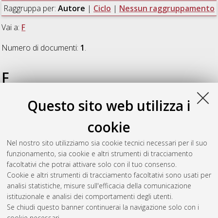
Raggruppa per:
Autore
|
Ciclo
|
Nessun raggruppamento
Vai a:
F
Numero di documenti:
1
.
F
Questo sito web utilizza i
Forte, Anna
(2025)
High-detail geomatic 3D surveying and
processing for small-objects robust documentation and
cookie
investigation in heritage science
, [Dissertation thesis], Alma
Mater Studiorum Università di Bologna. Dottorato di ricerca in
Nel nostro sito utilizziamo sia cookie tecnici necessari per il suo
Beni culturali e ambientali
, 37 Ciclo. DOI
funzionamento, sia cookie e altri strumenti di tracciamento
10.48676/unibo/amsdottorato/12071.
facoltativi che potrai attivare solo con il tuo consenso.
Cookie e altri strumenti di tracciamento facoltativi sono usati per
Questa lista e' stata generata il
Sat Aug 8 20:31:24 2026
analisi statistiche, misure sull'efficacia della comunicazione
CEST
.
istituzionale e analisi dei comportamenti degli utenti.
Se chiudi questo banner continuerai la navigazione solo con i
cookie necessari.