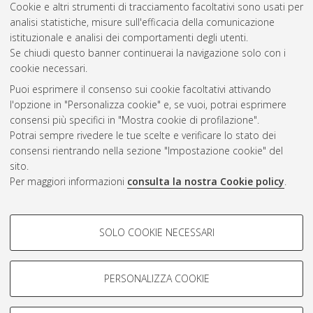
Cookie e altri strumenti di tracciamento facoltativi sono usati per
Questa lista e' stata generata il
Thu Aug 6 20:33:59 2026
analisi statistiche, misure sull'efficacia della comunicazione
CEST
.
istituzionale e analisi dei comportamenti degli utenti.
Se chiudi questo banner continuerai la navigazione solo con i
cookie necessari.
Atom
Puoi esprimere il consenso sui cookie facoltativi attivando
Rss 1.0
l'opzione in "Personalizza cookie" e, se vuoi, potrai esprimere
consensi più specifici in "Mostra cookie di profilazione".
Rss 2.0
Potrai sempre rivedere le tue scelte e verificare lo stato dei
consensi rientrando nella sezione "Impostazione cookie" del
sito.
AMS Dottorato
Per maggiori informazioni
consulta la nostra Cookie policy
.
ISSN: 2038-7946
Servizio implementato e gestito da
AlmaDL
COOKIE DI PROFILAZIONE -
Impostazioni Cookie
SOLO COOKIE NECESSARI
Informativa sulla privacy
FACOLTATIVI
Condizioni d’uso del sito
Si tratta di cookie utilizzati per analizzare le caratteristiche della
navigazione degli utenti, creare profili in base al loro comportamento
PERSONALIZZA COOKIE
sul sito, per analisi di marketing.
Mostra cookie di profilazione