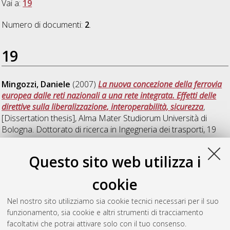
Vai a:
19
Numero di documenti:
2
.
19
Mingozzi, Daniele
(2007)
La nuova concezione della ferrovia
europea dalle reti nazionali a una rete integrata. Effetti delle
direttive sulla liberalizzazione, interoperabilità, sicurezza
,
[Dissertation thesis], Alma Mater Studiorum Università di
Bologna. Dottorato di ricerca in
Ingegneria dei trasporti
, 19
Ciclo. DOI 10.6092/unibo/amsdottorato/94.
Questo sito web utilizza i
Nobile, Mario
(2007)
Valutazione del livello di servizio di
strade urbane mediante dati di telerilevamento di veicoli di
cookie
trasporto pubblico
, [Dissertation thesis], Alma Mater
Studiorum Università di Bologna. Dottorato di ricerca in
Nel nostro sito utilizziamo sia cookie tecnici necessari per il suo
Ingegneria dei trasporti
, 19 Ciclo. DOI
funzionamento, sia cookie e altri strumenti di tracciamento
10.6092/unibo/amsdottorato/96.
facoltativi che potrai attivare solo con il tuo consenso.