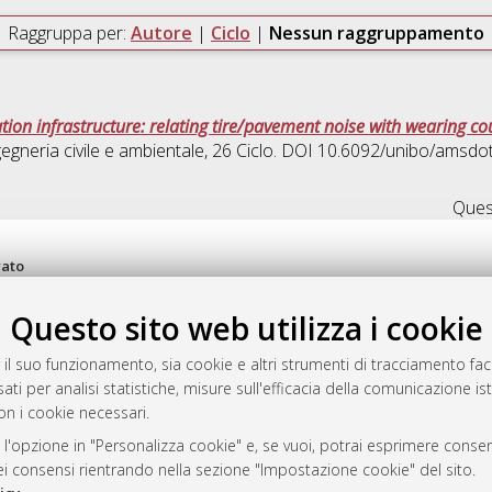
Raggruppa per:
Autore
|
Ciclo
|
Nessun raggruppamento
tion infrastructure: relating tire/pavement noise with wearing co
egneria civile e ambientale
, 26 Ciclo. DOI 10.6092/unibo/amsdo
Quest
rato
-7946
Questo sito web utilizza i cookie
mplementato e gestito da
AlmaDL
ni Cookie
 il suo funzionamento, sia cookie e altri strumenti di tracciamento faco
 sulla privacy
ati per analisi statistiche, misure sull'efficacia della comunicazione is
d’uso del sito
on i cookie necessari.
 l'opzione in "Personalizza cookie" e, se vuoi, potrai esprimere consens
dei consensi rientrando nella sezione "Impostazione cookie" del sito.
i Bologna, 2007-2026.