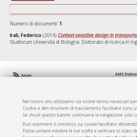
Numero di documenti:
1
.
Irali, Federico
(2014)
Context-sensitive design in transporta
Studiorum Università di Bologna. Dottorato di ricerca in
Ing
AMS Dotto
Atom
ISSN: 2038
Rss 1.0
Servizio i
Rss 2.0
Impostazio
Nel nostro sito utilizziamo sia cookie tecnici necessari per
Informativa
Cookie e altri strumenti di tracciamento facoltativi sono us
Condizioni 
Se chiudi questo banner continuerai la navigazione solo c
Puoi esprimere il consenso sui cookie facoltativi attivando
Potrai sempre rivedere le tue scelte e verificare lo stato 
© ALMA MATER STUDIORUM - Università d