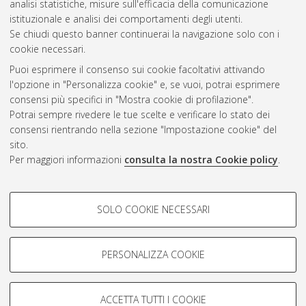
analisi statistiche, misure sull'efficacia della comunicazione
CEST
.
istituzionale e analisi dei comportamenti degli utenti.
Se chiudi questo banner continuerai la navigazione solo con i
cookie necessari.
Atom
Puoi esprimere il consenso sui cookie facoltativi attivando
Rss 1.0
l'opzione in "Personalizza cookie" e, se vuoi, potrai esprimere
consensi più specifici in "Mostra cookie di profilazione".
Rss 2.0
Potrai sempre rivedere le tue scelte e verificare lo stato dei
consensi rientrando nella sezione "Impostazione cookie" del
sito.
AMS Dottorato
Per maggiori informazioni
consulta la nostra Cookie policy
.
ISSN: 2038-7946
Servizio implementato e gestito da
AlmaDL
COOKIE DI PROFILAZIONE -
Impostazioni Cookie
SOLO COOKIE NECESSARI
Informativa sulla privacy
FACOLTATIVI
Condizioni d’uso del sito
Si tratta di cookie utilizzati per analizzare le caratteristiche della
navigazione degli utenti, creare profili in base al loro comportamento
PERSONALIZZA COOKIE
sul sito, per analisi di marketing.
Mostra cookie di profilazione
ACCETTA TUTTI I COOKIE