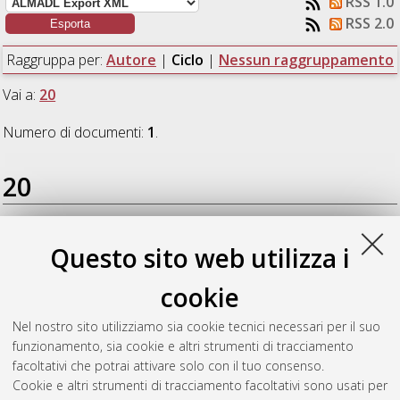
RSS 1.0
RSS 2.0
Raggruppa per:
Autore
|
Ciclo
|
Nessun raggruppamento
Vai a:
20
Numero di documenti:
1
.
20
Casadio, Andrea
(2008)
Analisi degli aspetti di qualità nella
Questo sito web utilizza i
gestione dei sistemi di drenaggio urbano attraverso
modellazione numerica e indagini di campo
, [Dissertation
cookie
thesis], Alma Mater Studiorum Università di Bologna.
Dottorato di ricerca in
Ingegneria idraulica: scienze e
Nel nostro sito utilizziamo sia cookie tecnici necessari per il suo
tecnologie dell'acqua
, 20 Ciclo. DOI
funzionamento, sia cookie e altri strumenti di tracciamento
10.6092/unibo/amsdottorato/879.
facoltativi che potrai attivare solo con il tuo consenso.
Cookie e altri strumenti di tracciamento facoltativi sono usati per
Questa lista e' stata generata il
Thu Aug 6 20:33:49 2026