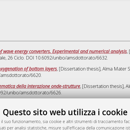
f wave energy converters. Experimental and numerical analysis
,
ale
, 26 Ciclo. DOI 10.6092/unibo/amsdottorato/6632.
oxygenation of bottom layers
, [Dissertation thesis], Alma Mater 
o/amsdottorato/6620.
matica della interazione onde-strutture
, [Dissertation thesis],
6092/unibo/amsdottorato/6626.
Ques
Questo sito web utilizza i cookie
 il suo funzionamento, sia cookie e altri strumenti di tracciamento faco
rato
ati per analisi statistiche, misure sull'efficacia della comunicazione is