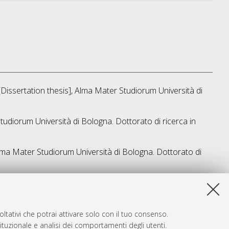
 [Dissertation thesis], Alma Mater Studiorum Università di
Studiorum Università di Bologna. Dottorato di ricerca in
 Alma Mater Studiorum Università di Bologna. Dottorato di
ta lista e' stata generata il
Sat Aug 8 20:34:16 2026 CEST
.
ltativi che potrai attivare solo con il tuo consenso.
tituzionale e analisi dei comportamenti degli utenti.