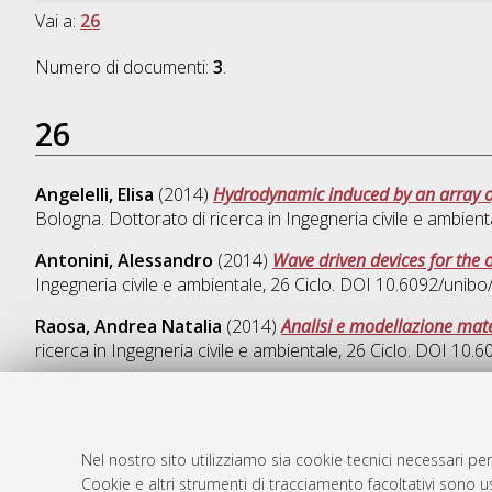
Vai a:
26
Numero di documenti:
3
.
26
Angelelli, Elisa
(2014)
Hydrodynamic induced by an array o
Bologna. Dottorato di ricerca in
Ingegneria civile e ambient
Antonini, Alessandro
(2014)
Wave driven devices for the 
Ingegneria civile e ambientale
, 26 Ciclo. DOI 10.6092/unib
Raosa, Andrea Natalia
(2014)
Analisi e modellazione mate
ricerca in
Ingegneria civile e ambientale
, 26 Ciclo. DOI 10.
Nel nostro sito utilizziamo sia cookie tecnici necessari per
AMS Dotto
Atom
Cookie e altri strumenti di tracciamento facoltativi sono us