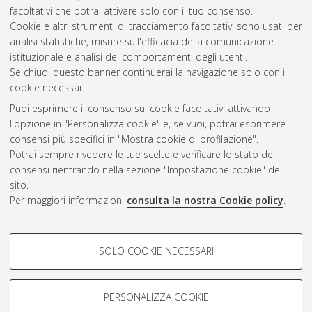
10.6092/unibo/amsdottorato/3520.
facoltativi che potrai attivare solo con il tuo consenso.
Cookie e altri strumenti di tracciamento facoltativi sono usati per
Questa lista e' stata generata il
Thu Aug 6 20:31:59 2026
analisi statistiche, misure sull'efficacia della comunicazione
CEST
.
istituzionale e analisi dei comportamenti degli utenti.
Se chiudi questo banner continuerai la navigazione solo con i
cookie necessari.
Atom
Puoi esprimere il consenso sui cookie facoltativi attivando
Rss 1.0
l'opzione in "Personalizza cookie" e, se vuoi, potrai esprimere
consensi più specifici in "Mostra cookie di profilazione".
Rss 2.0
Potrai sempre rivedere le tue scelte e verificare lo stato dei
consensi rientrando nella sezione "Impostazione cookie" del
sito.
AMS Dottorato
Per maggiori informazioni
consulta la nostra Cookie policy
.
ISSN: 2038-7946
Servizio implementato e gestito da
AlmaDL
COOKIE DI PROFILAZIONE -
Impostazioni Cookie
SOLO COOKIE NECESSARI
Informativa sulla privacy
FACOLTATIVI
Condizioni d’uso del sito
Si tratta di cookie utilizzati per analizzare le caratteristiche della
navigazione degli utenti, creare profili in base al loro comportamento
PERSONALIZZA COOKIE
sul sito, per analisi di marketing.