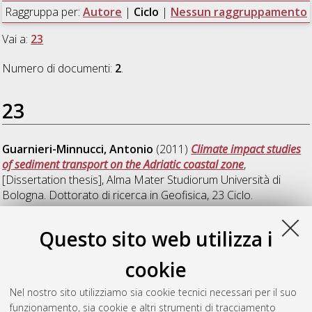
Raggruppa per:
Autore
|
Ciclo
|
Nessun raggruppamento
Vai a:
23
Numero di documenti:
2
.
23
Guarnieri-Minnucci, Antonio
(2011)
Climate impact studies
of sediment transport on the Adriatic coastal zone
,
[Dissertation thesis], Alma Mater Studiorum Università di
Bologna. Dottorato di ricerca in
Geofisica
, 23 Ciclo.
Pisano, Andrea
(2011)
Development of oil spill detection
Questo sito web utilizza i
techniques for satellite optical sensors and their application to
monitor oil spill discharge in Mediterranean sea
, [Dissertation
cookie
thesis], Alma Mater Studiorum Università di Bologna.
Dottorato di ricerca in
Scienze ambientali: tutela e gestione
Nel nostro sito utilizziamo sia cookie tecnici necessari per il suo
delle risorse naturali
, 23 Ciclo. DOI
funzionamento, sia cookie e altri strumenti di tracciamento