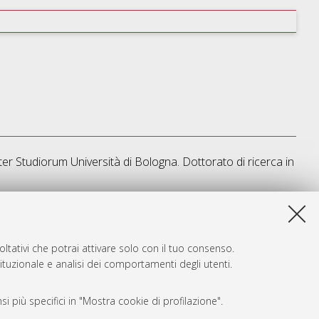
ter Studiorum Università di Bologna. Dottorato di ricerca in
ta lista e' stata generata il
Sat Aug 8 20:34:22 2026 CEST
.
ltativi che potrai attivare solo con il tuo consenso.
tituzionale e analisi dei comportamenti degli utenti.
i più specifici in "Mostra cookie di profilazione".