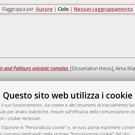
Raggruppa per:
Autore
|
Ciclo
|
Nessun raggruppamento
asin and Palinuro volcanic complex
, [Dissertation thesis], Alma Ma
Ques
Questo sito web utilizza i cookie
 il suo funzionamento, sia cookie e altri strumenti di tracciamento faco
rato
ati per analisi statistiche, misure sull'efficacia della comunicazione is
-7946
on i cookie necessari.
mplementato e gestito da
AlmaDL
 l'opzione in "Personalizza cookie" e, se vuoi, potrai esprimere consens
ni Cookie
dei consensi rientrando nella sezione "Impostazione cookie" del sito.