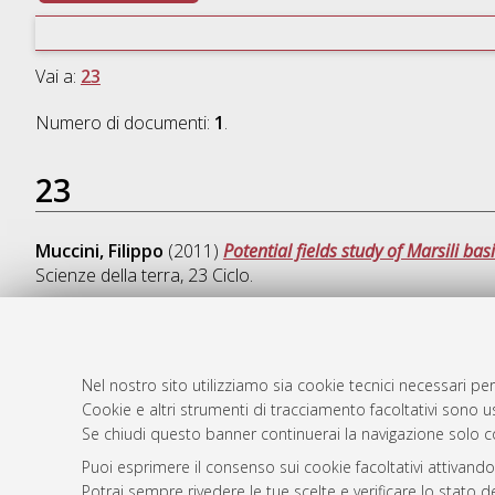
Vai a:
23
Numero di documenti:
1
.
23
Muccini, Filippo
(2011)
Potential fields study of Marsili b
Scienze della terra
, 23 Ciclo.
Nel nostro sito utilizziamo sia cookie tecnici necessari per
AMS Dotto
Atom
Cookie e altri strumenti di tracciamento facoltativi sono us
ISSN: 2038
Se chiudi questo banner continuerai la navigazione solo c
Rss 1.0
Servizio i
Puoi esprimere il consenso sui cookie facoltativi attivando
Rss 2.0
Impostazio
Potrai sempre rivedere le tue scelte e verificare lo stato 