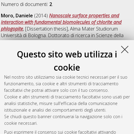
Numero di documenti:
2
.
Moro, Daniele
(2014)
Nanoscale surface properties and
interaction with fundamental biomolecules of chlorite and
phlogopite
, [Dissertation thesis], Alma Mater Studiorum
Università di Bologna. Dottorato di ricerca in
Scienze della
terra
, 26 Ciclo. DOI 10.6092/unibo/amsdottorato/6352.
Questo sito web utilizza i
Ulian, Gianfranco
(2014)
Ab initio quantum mechanical
investigation of structural and chemical-physical properties of
cookie
selected minerals for minero-petrological, structural ceramic
and biomaterial applications
, [Dissertation thesis], Alma Mater
Nel nostro sito utilizziamo sia cookie tecnici necessari per il suo
Studiorum Università di Bologna. Dottorato di ricerca in
funzionamento, sia cookie e altri strumenti di tracciamento
Scienze della terra
, 26 Ciclo. DOI
facoltativi che potrai attivare solo con il tuo consenso.
10.6092/unibo/amsdottorato/6475.
Cookie e altri strumenti di tracciamento facoltativi sono usati per
analisi statistiche, misure sull'efficacia della comunicazione
Questa lista e' stata generata il
Fri Aug 7 20:32:14 2026 CEST
.
istituzionale e analisi dei comportamenti degli utenti.
Se chiudi questo banner continuerai la navigazione solo con i
cookie necessari.
Atom
Puoi esprimere il consenso sui cookie facoltativi attivando