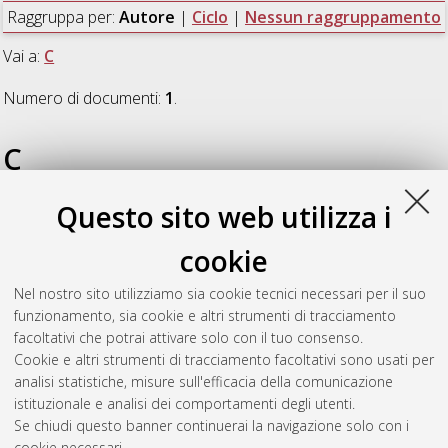
Raggruppa per:
Autore
|
Ciclo
|
Nessun raggruppamento
Vai a:
C
Numero di documenti:
1
.
C
Questo sito web utilizza i
Cardoso Dorneles, Victor Amir
(2025)
Biosignatures from
extreme environments as targets for astrobiological
cookie
exploration
, [Dissertation thesis], Alma Mater Studiorum
Università di Bologna. Dottorato di ricerca in
Scienze della
Nel nostro sito utilizziamo sia cookie tecnici necessari per il suo
terra, della vita e dell'ambiente
, 37 Ciclo. DOI
funzionamento, sia cookie e altri strumenti di tracciamento
10.48676/unibo/amsdottorato/11811.
facoltativi che potrai attivare solo con il tuo consenso.
Cookie e altri strumenti di tracciamento facoltativi sono usati per
Questa lista e' stata generata il
Sat Aug 8 20:31:11 2026
analisi statistiche, misure sull'efficacia della comunicazione
CEST
.
istituzionale e analisi dei comportamenti degli utenti.
Se chiudi questo banner continuerai la navigazione solo con i
cookie necessari.