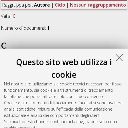
Raggruppa per:
Autore
|
Ciclo
|
Nessun raggruppamento
Vai a:
C
Numero di documenti:
1
.
C
Questo sito web utilizza i
Carrera, Lisa
(2022)
Ecological responses of Western
Palearctic avian species to late Quaternary climate oscillations
,
cookie
[Dissertation thesis], Alma Mater Studiorum Università di
Bologna. Dottorato di ricerca in
Scienze della terra, della vita e
Nel nostro sito utilizziamo sia cookie tecnici necessari per il suo
dell'ambiente
, 34 Ciclo. DOI
funzionamento, sia cookie e altri strumenti di tracciamento
10.48676/unibo/amsdottorato/10423.
facoltativi che potrai attivare solo con il tuo consenso.
Cookie e altri strumenti di tracciamento facoltativi sono usati per
Questa lista e' stata generata il
Wed Aug 5 20:31:37 2026
analisi statistiche, misure sull'efficacia della comunicazione
CEST
.
istituzionale e analisi dei comportamenti degli utenti.
Se chiudi questo banner continuerai la navigazione solo con i
cookie necessari.