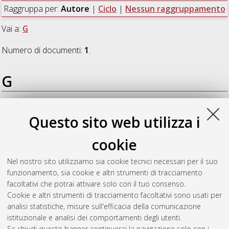
Raggruppa per:
Autore
|
Ciclo
|
Nessun raggruppamento
Vai a:
G
Numero di documenti:
1
.
G
Greco, Francesco
(2018)
The origin and significance of
Questo sito web utilizza i
carbonaceous matter within Palaeoarchaean marine
environments of the Barberton Greenstone Belt, South Africa
,
cookie
[Dissertation thesis], Alma Mater Studiorum Università di
Bologna. Dottorato di ricerca in
Scienze della terra, della vita e
Nel nostro sito utilizziamo sia cookie tecnici necessari per il suo
dell'ambiente
, 30 Ciclo. DOI
funzionamento, sia cookie e altri strumenti di tracciamento
10.6092/unibo/amsdottorato/8555.
facoltativi che potrai attivare solo con il tuo consenso.
Cookie e altri strumenti di tracciamento facoltativi sono usati per
Questa lista e' stata generata il
Wed Aug 5 20:31:37 2026
analisi statistiche, misure sull'efficacia della comunicazione
CEST
.
istituzionale e analisi dei comportamenti degli utenti.
Se chiudi questo banner continuerai la navigazione solo con i